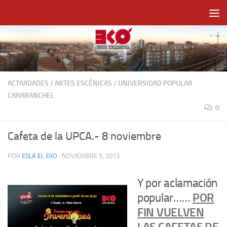
Saltar al contenido
ACTIVIDADES
/
ARTES ESCÉNICAS
/
UNIVERSIDAD POPULAR
CARABANCHEL
0
Cafeta de la UPCA.- 8 noviembre
POR
ESLA EL EKO
·
NOVIEMBRE 5, 2013
Y por aclamación
popular……
POR
FIN VUELVEN