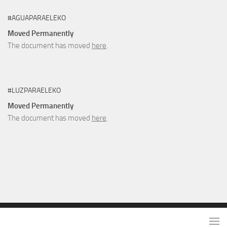
#AGUAPARAELEKO
Moved Permanently
The document has moved
here
.
#LUZPARAELEKO
Moved Permanently
The document has moved
here
.