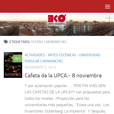
Saltar al contenido
ETIQUETADO:
TEATRO CARABANCHEL
ACTIVIDADES
/
ARTES ESCÉNICAS
/
UNIVERSIDAD
0
POPULAR CARABANCHEL
NOVIEMBRE 5, 2013
Cafeta de la UPCA.- 8 noviembre
Y por aclamación popular…… POR FIN VUELVEN
LAS CAFETAS DE LA UPCA!!!! con propuestas para
todos los niveles: -Proyección para las
universitarias más pequeñas, “Erase una vez…Los
Inventores. Gutenberg: La imprenta”. Y después,