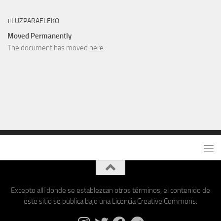
#LUZPARAELEKO
Moved Permanently
The document has moved
here
.
Excepto allí donde se establezcan otros términos, el contenido de
este sitio se publica bajo una Licencia Creative Commons.