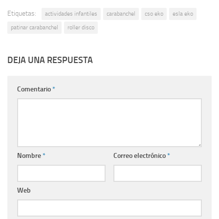
Etiquetas:
actividades infantiles
carabanchel
cso eko
esla eko
patinar carabanchel
roller disco
DEJA UNA RESPUESTA
Comentario
*
Nombre
*
Correo electrónico
*
Web