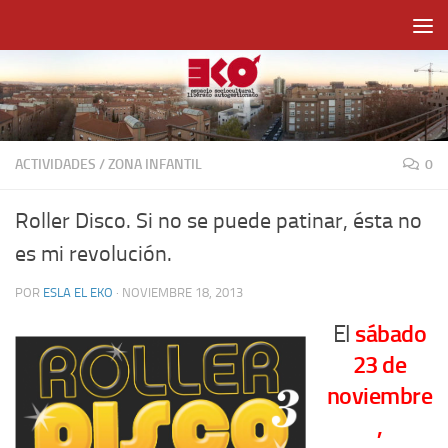
Saltar al contenido
ACTIVIDADES
/
ZONA INFANTIL
0
Roller Disco. Si no se puede patinar, ésta no
es mi revolución.
POR
ESLA EL EKO
·
NOVIEMBRE 18, 2013
El
sábado
23 de
noviembre
,