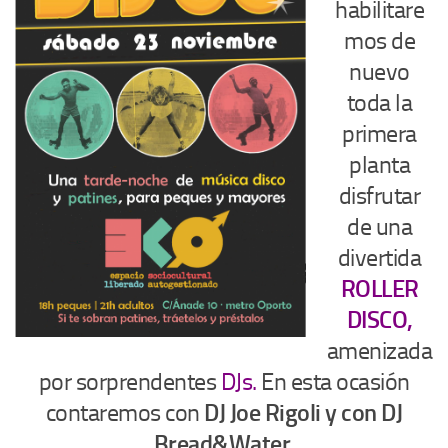
habilitare
mos de
nuevo
toda la
primera
planta
disfrutar
de una
divertida
ROLLER
DISCO,
amenizada
por sorprendentes
DJs.
En esta ocasión
contaremos con
DJ Joe Rigoli y con DJ
Bread&Water
.