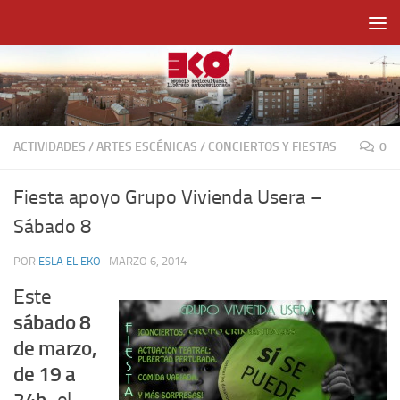
Saltar al contenido
ACTIVIDADES
/
ARTES ESCÉNICAS
/
CONCIERTOS Y FIESTAS
0
Fiesta apoyo Grupo Vivienda Usera –
Sábado 8
POR
ESLA EL EKO
·
MARZO 6, 2014
Este
sábado 8
de marzo,
de 19 a