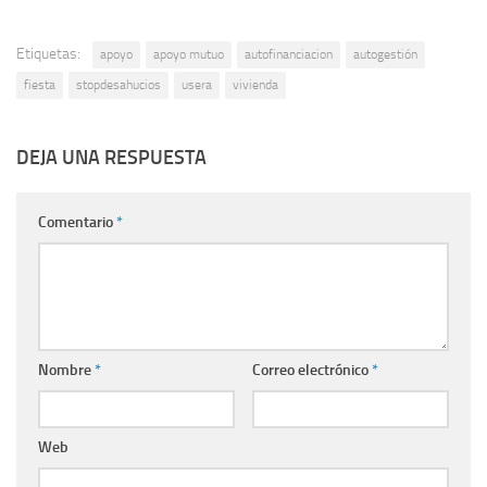
Etiquetas:
apoyo
apoyo mutuo
autofinanciacion
autogestión
fiesta
stopdesahucios
usera
vivienda
DEJA UNA RESPUESTA
Comentario
*
Nombre
*
Correo electrónico
*
Web