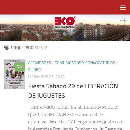
Saltar al contenido
ETIQUETADO:
FIESTA
ACTIVIDADES
/
COMUNICADOS Y CONVOCATORIAS
/
0
SLIDER
DICIEMBRE 25, 2018
Fiesta Sábado 29 de LIBERACIÓN
DE JUGUETES
LIBERAMOS JUGUETES SE BUSCAN PEQUES
QUE LOS RECOJAN Este sábado 29 de
diciembre, desde las 17 h organizamos, junto con
la Asamblea Popular de Carabanchel la Fiesta de