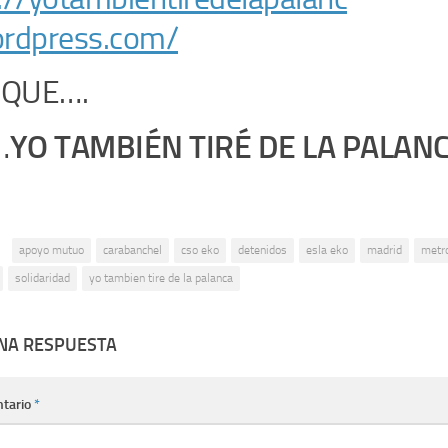
ordpress.com/
QUE….
YO TAMBIÉN TIRÉ DE LA PALAN
…
:
apoyo mutuo
carabanchel
cso eko
detenidos
esla eko
madrid
metr
solidaridad
yo tambien tire de la palanca
UNA RESPUESTA
tario
*