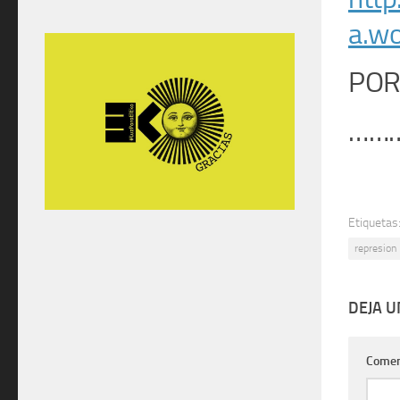
a.w
POR
……
Etiquetas
represion
DEJA 
Comen