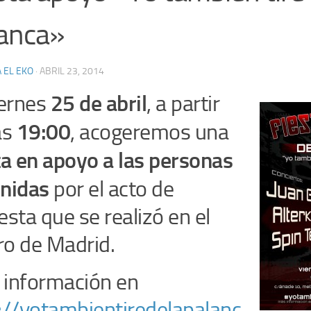
anca»
 EL EKO
·
ABRIL 23, 2014
25 de abril
iernes
, a partir
19:00
as
, acogeremos una
ta en apoyo a las personas
nidas
por el acto de
esta que se realizó en el
o de Madrid.
información en
://yotambientiredelapalanc