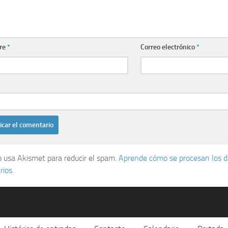
re
*
Correo electrónico
*
io usa Akismet para reducir el spam.
Aprende cómo se procesan los d
ios.