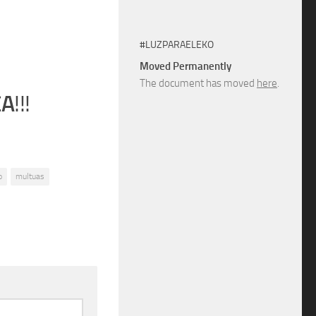
#LUZPARAELEKO
Moved Permanently
The document has moved
here
.
CA
!!!
o
multuas