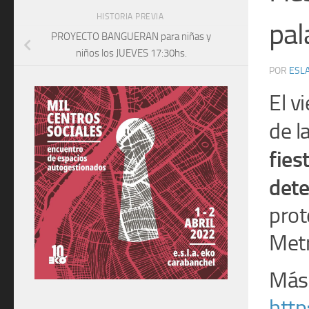
HISTORIA PREVIA
pal
PROYECTO BANGUERAN para niñas y
niños los JUEVES 17:30hs.
POR
ESLA
El v
de l
fies
dete
prot
Metr
Más 
http