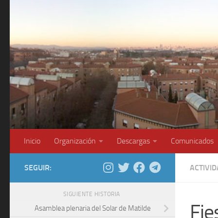
Saltar al contenido
Inicio
Organización
Descargas
Comunicados
SEGUIR:
ACTIVI
SIGUIENTE HISTORIA
Fie
Asamblea plenaria del Solar de Matilde