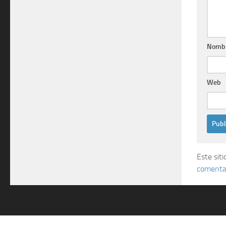
Nomb
Web
Este sit
comentar