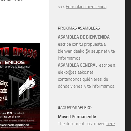
>>>
Formulario bienvenida
PRÓXIMAS ASAMBLEAS
ASAMBLEA DE BIENVENIDA
:
escribe con tu propuesta a
bienvenidaeko@riseup.net y te
informamos.
ASAMBLEA GENERAL
: escribe a
eleko@eslaeko.net
contándonos quién eres, de
dónde vienes, y te informamos.
#AGUAPARAELEKO
Moved Permanently
The document has moved
here
.