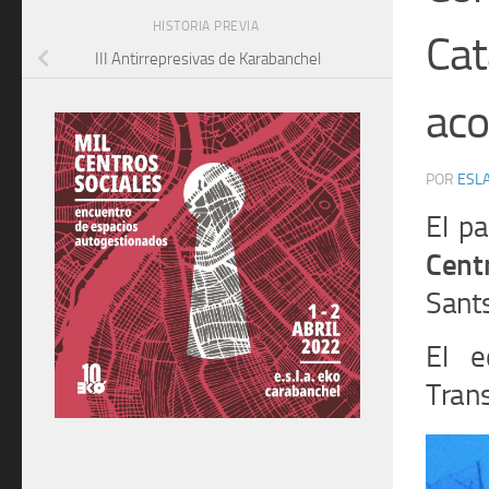
HISTORIA PREVIA
Cat
III Antirrepresivas de Karabanchel
aco
POR
ESLA
El p
Cent
Sant
El e
Tran