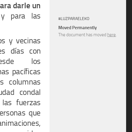
para darle un
 y para las
#LUZPARAELEKO
Moved Permanently
The document has moved
here
.
os y vecinas
es días con
desde los
as pacíficas
es columnas
udad condal
las fuerzas
Personas que
animaciones,