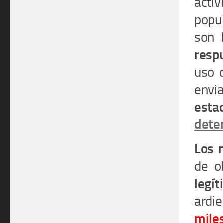
acti
popul
son 
resp
uso 
envia
esta
dete
Los 
de o
legí
ardie
mile