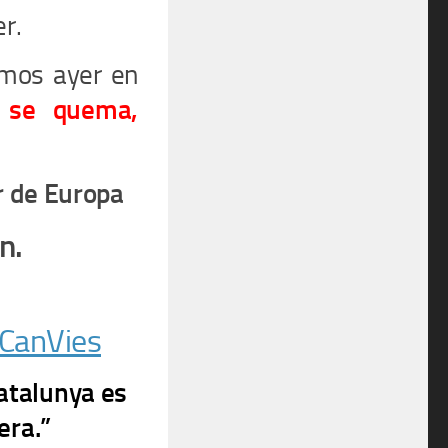
r.
mos ayer en
 se quema,
r de Europa
n.
anVies
atalunya es
era.”