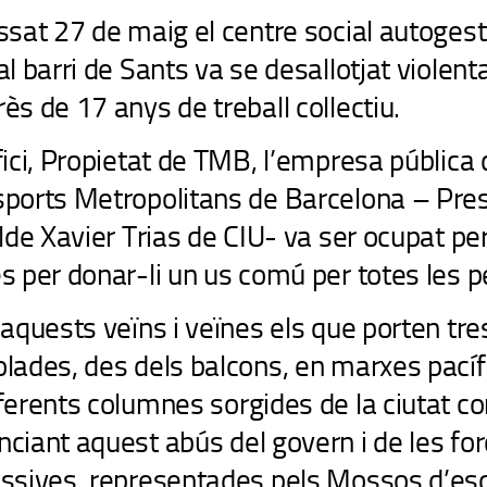
ssat 27 de maig el centre social autoges
al barri de Sants va se desallotjat violen
ès de 17 anys de treball collectiu.
fici, Propietat de TMB, l’empresa pública 
ports Metropolitans de Barcelona – Pres
alde Xavier Trias de CIU- va ser ocupat per
s per donar-li un us comú per totes les 
 aquests veïns i veïnes els que porten tre
lades, des dels balcons, en marxes pacíf
ferents columnes sorgides de la ciutat c
ciant aquest abús del govern i de les fo
essives, representades pels Mossos d’es