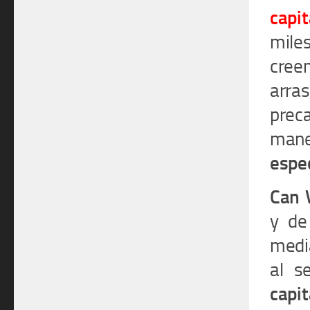
capit
miles
cree
arras
preca
mane
espe
Can 
y de
media
al s
capi