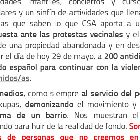
vidades infantiles, conciertos y cur
ares y un sinfín de actividades que lle
las que saben lo que CSA aporta a u
uesta ante las protestas vecinales
y el
de una propiedad abandonada y en des
r el día de hoy 29 de mayo, a
200 antidi
do español para continuar con la viole
nidos/as
.
medios
, como siempre
al servicio del 
kupas,
demonizando
el movimiento 
tima de un barrio
. Nos muestran el
ndo para huir de la realidad de fondo.
Som
s de personas que no creemos en