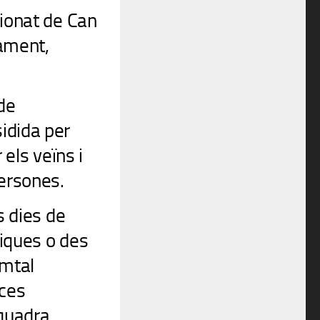
tionat de Can
tament,
de
idida per
 els veïns i
persones.
s dies de
iques o des
omtal
rces
quadra.