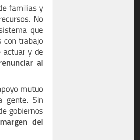
e familias y
 recursos. No
 sistema que
s con trabajo
e actuar y de
renunciar al
 apoyo mutuo
a gente. Sin
 de gobiernos
 margen del