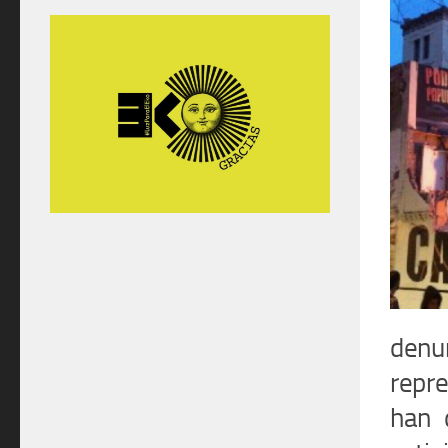
denu
repr
han 