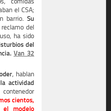
sos, comidas
naban el CSA;
n barrio.
Su
 reclamo del
uso, ha sido
sturbios del
ncia.
Van 32
poder
, hablan
y
la actividad
 contenedor
os cientos,
 el modelo