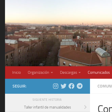
Saltar al contenido
Inicio
Organización
Descargas
Comunicados
SEGUIR:
COMUNI
SIGUIENTE HISTORIA
Com
Taller infantil de manualidades