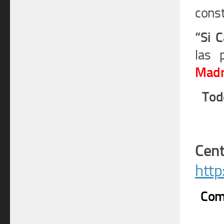
const
“Si 
las 
Madr
Tod
Cent
http
Comu