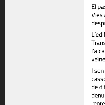
El pa
Vies 
despr
L’edi
Trans
l’alc
veïne
I son
casso
de di
denun
repr