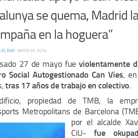
alunya se quema, Madrid l
mpaña en la hoguera”
 EL EKO
·
MAYO 29, 2014
asado 27 de mayo fue
violentamente d
ro Social Autogestionado Can Vies
, en
s,
tras 17 años de trabajo en colectivo
.
dificio, propiedad de TMB, la empr
sports Metropolitans de Barcelona (T
por el alcalde Xav
CiU-
fue okupa