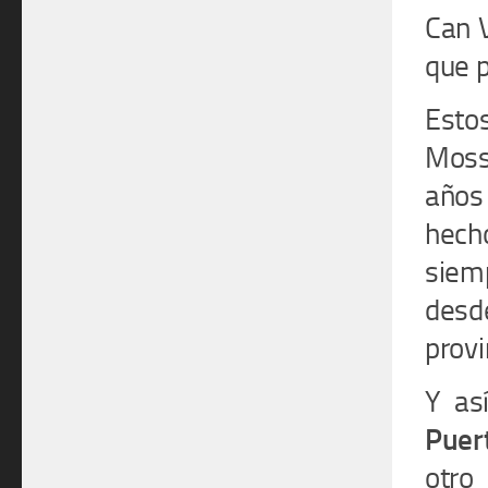
Can V
que p
Esto
Moss
años 
hech
siemp
desde
provi
Y as
Puer
otro