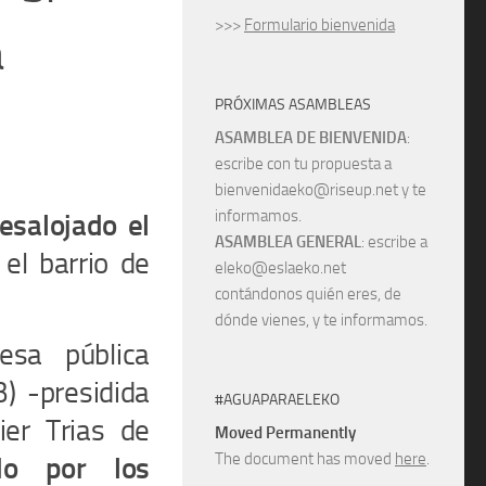
>>>
Formulario bienvenida
a
PRÓXIMAS ASAMBLEAS
ASAMBLEA DE BIENVENIDA
:
escribe con tu propuesta a
bienvenidaeko@riseup.net y te
informamos.
esalojado el
ASAMBLEA GENERAL
: escribe a
 el barrio de
eleko@eslaeko.net
contándonos quién eres, de
dónde vienes, y te informamos.
esa pública
MB)
-presidida
#AGUAPARAELEKO
ier Trias de
Moved Permanently
The document has moved
here
.
do por los