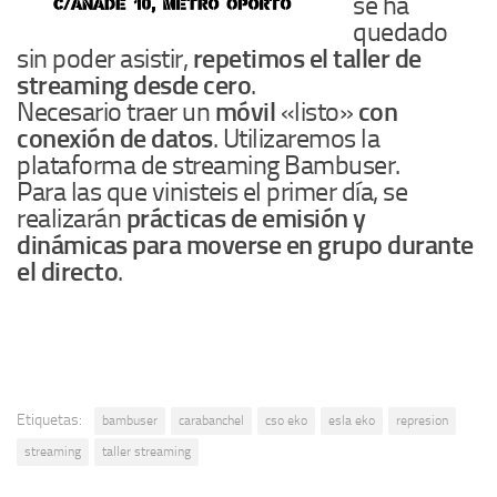
se ha
quedado
sin poder asistir,
repetimos el taller de
streaming desde cero
.
Necesario traer un
móvil
«listo»
con
conexión de datos
. Utilizaremos la
plataforma de streaming Bambuser.
Para las que vinisteis el primer día, se
realizarán
prácticas de emisión y
dinámicas para moverse en grupo durante
el directo
.
Etiquetas:
bambuser
carabanchel
cso eko
esla eko
represion
streaming
taller streaming