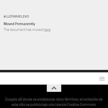
#LUZPARAELEKO
Moved Permanently
The document has moved
here
.
Excepto allí donde se establezcan otros términos, el contenido de
este sitio se publica bajo una Licencia Creative Commons.