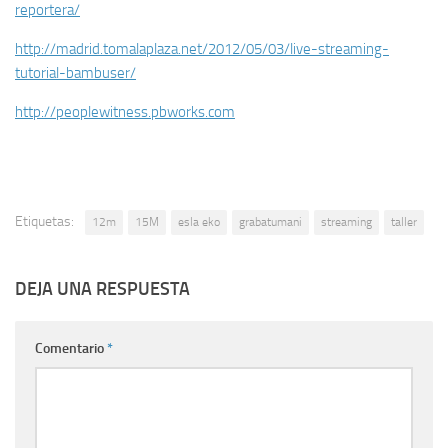
reportera/
http:/
/
madrid.tomalaplaza.net/
2012/
05/
03/
live-streaming-
tutorial-bambuser/
http:/
/
peoplewitness.pbworks.com
Etiquetas:
12m
15M
esla eko
grabatumani
streaming
taller
DEJA UNA RESPUESTA
Comentario
*