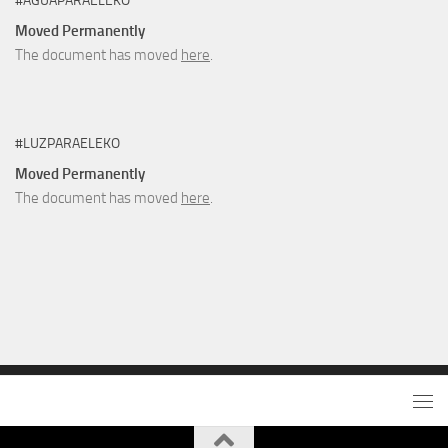
#AGUAPARAELEKO
Moved Permanently
The document has moved
here
.
#LUZPARAELEKO
Moved Permanently
The document has moved
here
.