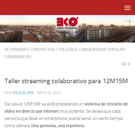
Saltar al contenido
ACTIVIDADES
/
PROYECTOS
/
TALLERES
/
UNIVERSIDAD POPULAR
CARABANCHEL
0
Taller streaming colaborativo para 12M15M
POR
ESLA EL EKO
·
MAYO 8, 2012
De cara al 12M15M se está preparando un
sistema de emisión de
vídeo en directo por internet
muy potente. Se desea que cada
persona que lleve un smartphone pueda servir un cierto tiempo
como cámara.
Una persona, una reportera.