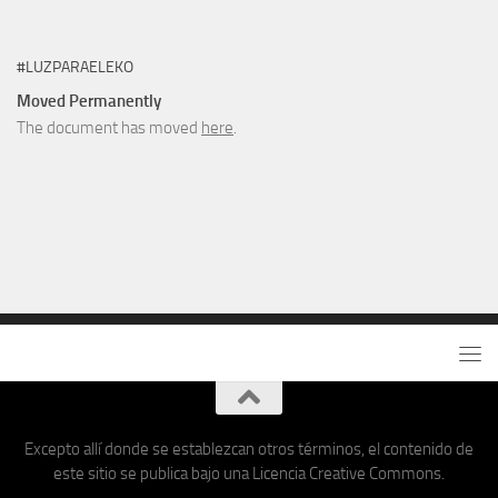
#LUZPARAELEKO
Moved Permanently
The document has moved
here
.
Excepto allí donde se establezcan otros términos, el contenido de
este sitio se publica bajo una Licencia Creative Commons.