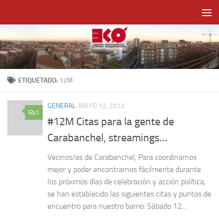
Saltar al contenido
ETIQUETADO:
12M
GENERAL
MAYO 12, 2012
0
#12M Citas para la gente de
Carabanchel, streamings…
Vecinos/as de Carabanchel, Para coordinarnos
mejor y poder encontrarnos fácilmente durante
los próximos días de celebración y acción política,
se han establecido las siguientes citas y puntos de
encuentro para nuestro barrio: Sábado 12...