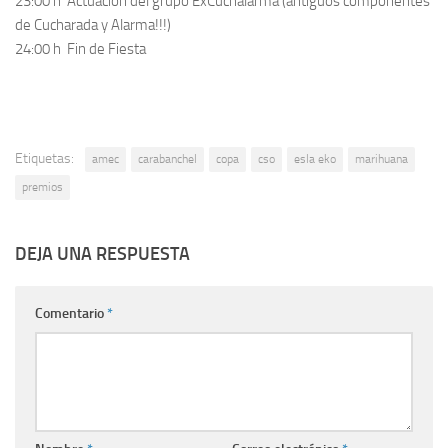
23:00 h Actuación del grupo ExCuchalarma (antiguos componentes
de Cucharada y Alarma!!!)
24:00 h Fin de Fiesta
Etiquetas:
amec
carabanchel
copa
cso
esla eko
marihuana
premios
DEJA UNA RESPUESTA
Comentario
*