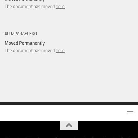
The document has moved
here
.
#LUZPARAELEKO
Moved Permanently
The document has moved
here
.