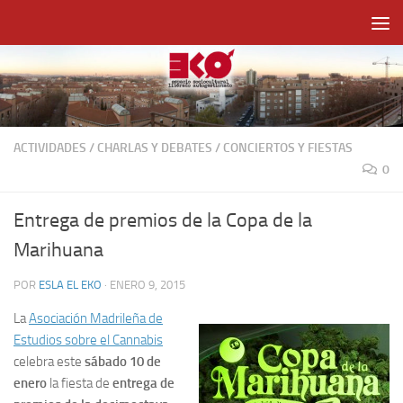
Saltar al contenido
ACTIVIDADES
/
CHARLAS Y DEBATES
/
CONCIERTOS Y FIESTAS
0
Entrega de premios de la Copa de la
Marihuana
POR
ESLA EL EKO
·
ENERO 9, 2015
La
Asociación Madrileña de
Estudios sobre el Cannabis
celebra este
sábado 10 de
enero
la fiesta de
entrega de