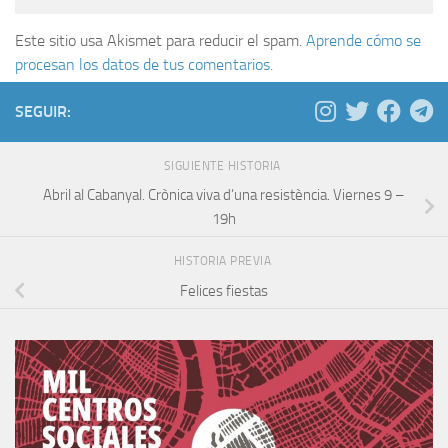
Este sitio usa Akismet para reducir el spam.
Aprende cómo se
procesan los datos de tus comentarios.
SEGUIR:
SIGUIENTE HISTORIA
Abril al Cabanyal. Crònica viva d’una resistència. Viernes 9 –
19h
HISTORIA PREVIA
Felices fiestas