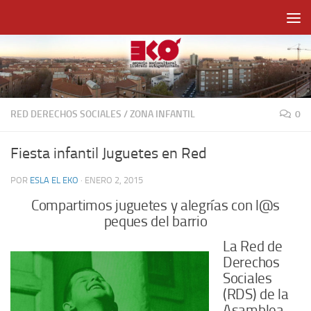
Saltar al contenido
RED DERECHOS SOCIALES
/
ZONA INFANTIL
0
Fiesta infantil Juguetes en Red
POR
ESLA EL EKO
·
ENERO 2, 2015
Compartimos juguetes y alegrías con l@s
peques del barrio
La Red de
Derechos
Sociales
(RDS) de la
Asamblea