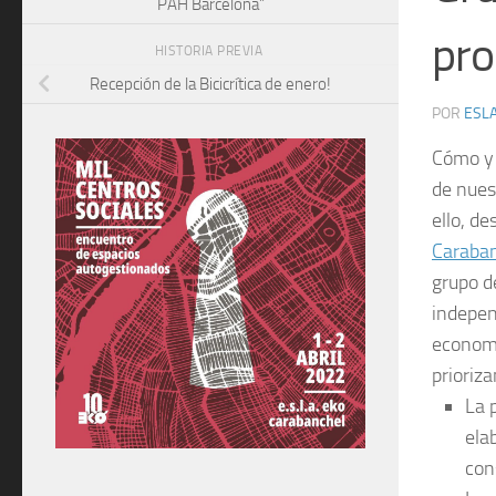
PAH Barcelona”
pro
HISTORIA PREVIA
Recepción de la Bicicrítica de enero!
POR
ESLA
Cómo y 
de nues
ello, de
Caraba
grupo d
indepen
economí
prioriz
La
ela
con