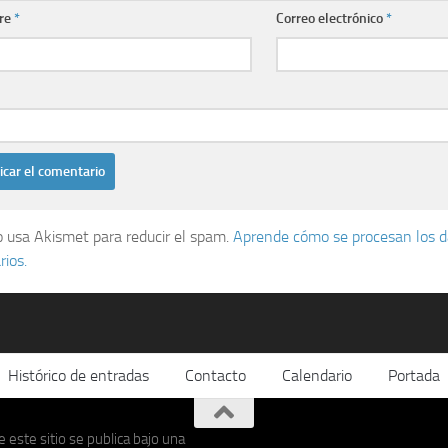
re
*
Correo electrónico
*
io usa Akismet para reducir el spam.
Aprende cómo se procesan los d
ios.
Histórico de entradas
Contacto
Calendario
Portada
 este sitio se publica bajo una