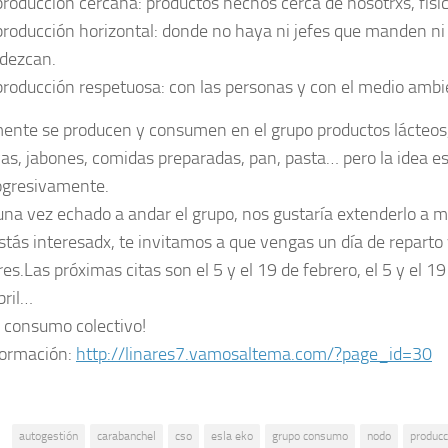
producción cercana
: productos hechos cerca de nosotrxs, fís
producción horizontal
: donde no haya ni jefes que manden ni
dezcan.
producción respetuosa
: con las personas y con el medio ambi
ente se producen y consumen en el grupo
productos lácteo
as, jabones, comidas preparadas, pan, pasta…
pero la idea e
ogresivamente.
una vez echado a andar el grupo, nos gustaría extenderlo a m
estás interesadx, te invitamos a que vengas un día de reparto 
es.Las próximas citas son el 5 y el 19 de febrero, el 5 y el 19
bril…
y consumo colectivo!
formación:
http://linares7.vamosaltema.
com/?page_id=30
:
autogestión
carabanchel
cso
esla eko
grupo consumo
nodo
producc