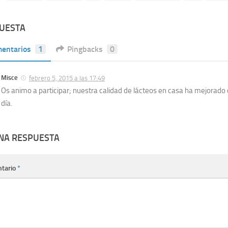
PUESTA
entarios
1
Pingbacks
0
Misce
febrero 5, 2015 a las 17:49
Os animo a participar; nuestra calidad de lácteos en casa ha mejorado
día.
UNA RESPUESTA
tario
*