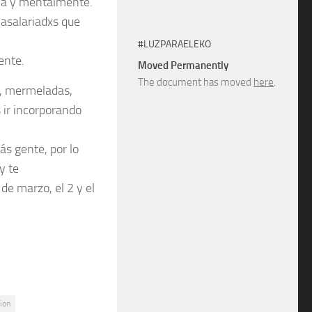
ica y mentalmente.
 asalariadxs que
#LUZPARAELEKO
ente.
Moved Permanently
The document has moved
here
.
s, mermeladas,
s ir incorporando
ás gente, por lo
y te
 de marzo, el 2 y el
ion