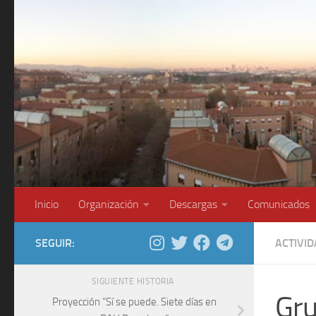
Saltar al contenido
Inicio
Organización
Descargas
Comunicados
SEGUIR:
ACTIVI
SIGUIENTE HISTORIA
Gru
Proyección “Sí se puede. Siete días en