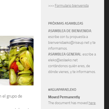
>>>
Formulario bienvenida
PRÓXIMAS ASAMBLEAS
ASAMBLEA DE BIENVENIDA
:
escribe con tu propuesta a
bienvenidaeko@riseup.net y te
informamos.
ASAMBLEA GENERAL
: escribe a
eleko@eslaeko.net
contándonos quién eres, de
dónde vienes, y te informamos.
#AGUAPARAELEKO
 el grupo de
Moved Permanently
The document has moved
here
.