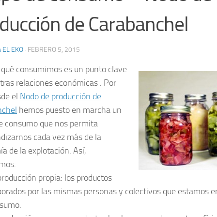
ducción de Carabanchel
 EL EKO
·
FEBRERO 5, 2015
qué consumimos es un punto clave
tras relaciones económicas . Por
sde el
Nodo de producción de
nchel
hemos puesto en marcha un
e consumo que nos permita
dizarnos cada vez más de la
a de la explotación
. Así,
amos:
producción propia
: los productos
borados por las mismas personas y colectivos que estamos en
sumo.