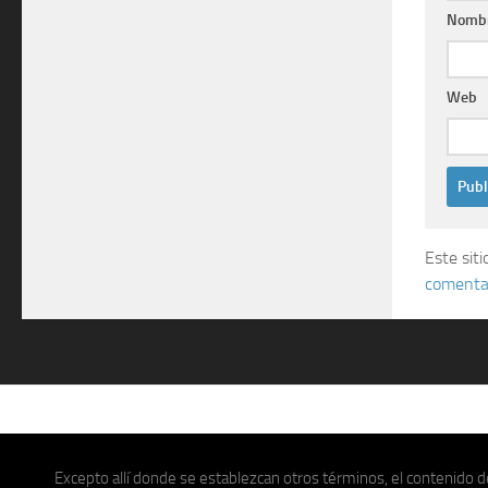
Nomb
Web
Este sit
comentar
Excepto allí donde se establezcan otros términos, el contenido de