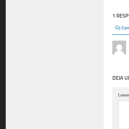
1 RES
Com
DEJA 
Comen