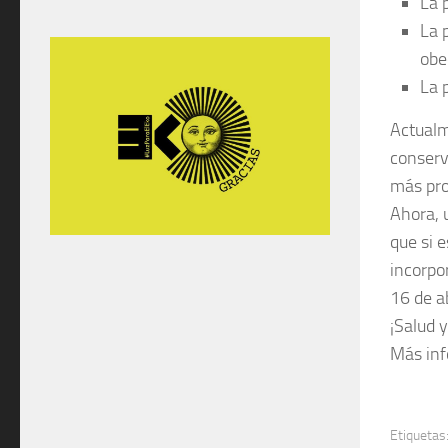
La
La
obe
La
Actualm
conserv
más pr
Ahora, 
que si 
incorpor
16 de a
¡Salud 
Más in
Etiquetas