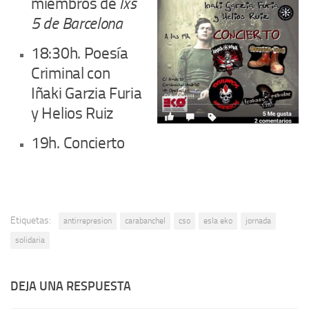
miembros de
lxs
5 de Barcelona
18:30h. Poesía
Criminal con
Iñaki Garzia Furia
y Helios Ruiz
19h. Concierto
Etiquetas:
antirrepresion
carabanchel
cso
esla eko
jornada
solidaria
DEJA UNA RESPUESTA