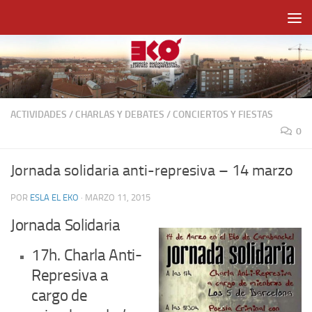
Saltar al contenido
ACTIVIDADES
/
CHARLAS Y DEBATES
/
CONCIERTOS Y FIESTAS
0
Jornada solidaria anti-represiva – 14 marzo
POR
ESLA EL EKO
·
MARZO 11, 2015
Jornada Solidaria
17h. Charla Anti-
Represiva a
cargo de