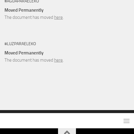
#AGUAPARAELEKO
Moved Permanently
The document has moved
here
.
#LUZPARAELEKO
Moved Permanently
The document has moved
here
.