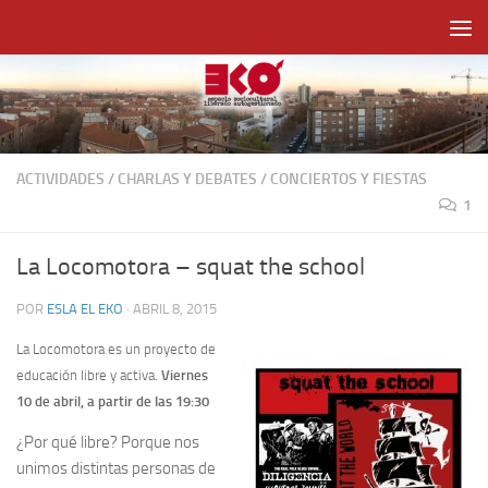
Saltar al contenido
ACTIVIDADES
/
CHARLAS Y DEBATES
/
CONCIERTOS Y FIESTAS
1
La Locomotora – squat the school
POR
ESLA EL EKO
·
ABRIL 8, 2015
La Locomotora es un proyecto de
educación libre y activa.
Viernes
10 de abril, a partir de las 19:30
¿Por qué libre? Porque nos
unimos distintas personas de