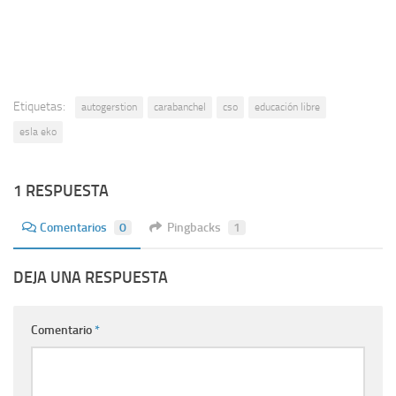
Etiquetas:
autogerstion
carabanchel
cso
educación libre
esla eko
1 RESPUESTA
Comentarios
0
Pingbacks
1
DEJA UNA RESPUESTA
Comentario
*