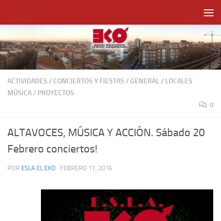
Saltar al contenido
ACTIVIDADES
/
CONCIERTOS Y FIESTAS
/
GENERAL
/
LOCALES
MÚSICA
/
PROYECTOS
0
ALTAVOCES, MÚSICA Y ACCIÓN. Sábado 20
Febrero conciertos!
POR
ESLA EL EKO
·
FEBRERO 17, 2016