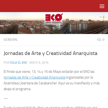
Saltar al contenido
GENERAL
0
Jornadas de Arte y Creatividad Anarquista
POR
ESLA EL EKO
·
MAYO 9, 2016
El finde que viene, 13, 14 y 15 de Mayo estarán por el EKO las
Jornadas de Arte y Creatividad Anarquista
organizadas por la
Asamblea Libertaria de Carabanchel. Aquí va su manifiesto y más
abajo el programa.
—
Surge la necesidad de abrir un espacio creativo-artístico en una