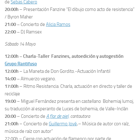
de
Sebas Cabero
20:00h
– Presentación Fanzine “El dibujo como acto de resistencia”
/ Byron Maher
21:00 –
Concierto de
Alicia Ramos
22:00 –
DJ Ramsex
Sábado 14 Mayo
12:00h – Charla-Taller Fanzines, autoedición y autogestión
Grupo Rantifuso
12:00h
– La Maneta de Don Gordito.-Actuación Infantil
14:00 –
Almuerzo vegano.
17:00h
– Ritmo Resistencia: Charla, actuación en directo y taller de
reciclaje
19:00
– Miguel Fernández presenta en castellano
Bohemiaj lumoj
,
su traducción al esperanto de
Luces de bohemia
, de Valle-Inclán
20:00
– Concierto de
A flor de piel,
cantautora
21:00h
– Concierto de
Guillermo Jové
.
– Música de autor con raíz,
música de raíz con autor”
22:00h
– Cierre con actuación de flamenco por parte de