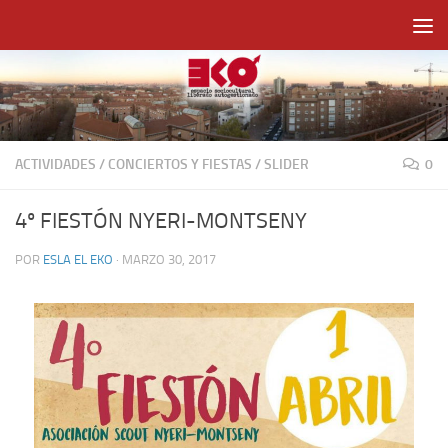
Saltar al contenido
ACTIVIDADES
/
CONCIERTOS Y FIESTAS
/
SLIDER
0
4º FIESTÓN NYERI-MONTSENY
POR
ESLA EL EKO
·
MARZO 30, 2017