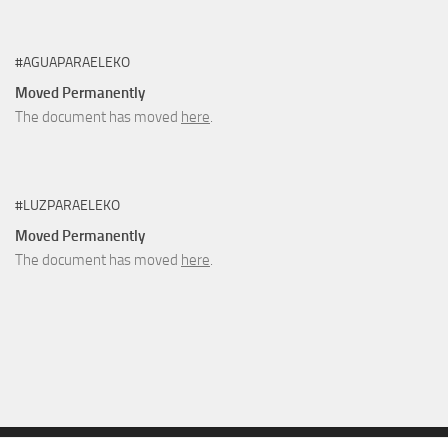
#AGUAPARAELEKO
Moved Permanently
The document has moved
here
.
#LUZPARAELEKO
Moved Permanently
The document has moved
here
.