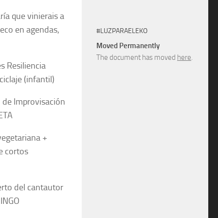
ía que vinierais a
hueco en agendas,
#LUZPARAELEKO
Moved Permanently
The document has moved
here
.
es Resiliencia
iclaje (infantil)
o de lmprovisación
ETA
vegetariana +
e cortos
rto del cantautor
INGO