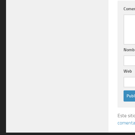
Comen
Nomb
Web
Este sit
comentar