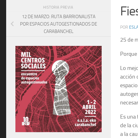
Fie
HISTORIA PREVIA
12 DE MARZO: RUTA BARRIONALISTA
POR ESPACIOS AUTOGESTIONADOS DE
POR
ESLA
CARABANCHEL
25 de m
Porque 
Lo mejo
acción 
espacio
autoges
necesar
Es una 
de la c
a la cau