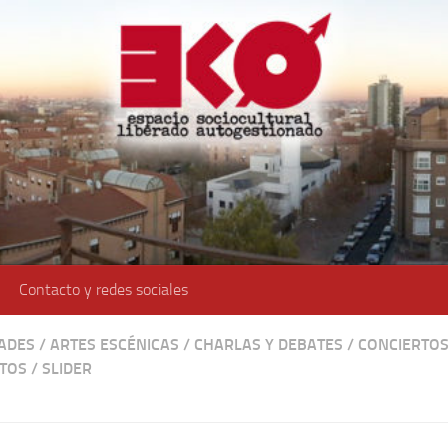
Contacto y redes sociales
DADES
/
ARTES ESCÉNICAS
/
CHARLAS Y DEBATES
/
CONCIERTOS
TOS
/
SLIDER