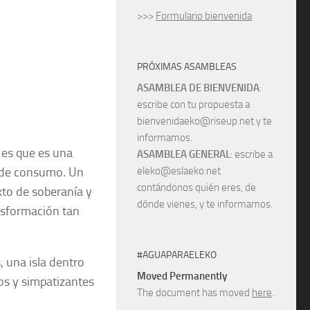
>>>
Formulario bienvenida
PRÓXIMAS ASAMBLEAS
ASAMBLEA DE BIENVENIDA
:
escribe con tu propuesta a
bienvenidaeko@riseup.net y te
informamos.
 es que es una
ASAMBLEA GENERAL
: escribe a
al de consumo. Un
eleko@eslaeko.net
contándonos quién eres, de
xto de soberanía y
dónde vienes, y te informamos.
nsformación tan
#AGUAPARAELEKO
, una isla dentro
Moved Permanently
dos y simpatizantes
The document has moved
here
.