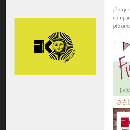
¡Porque
compart
próximo