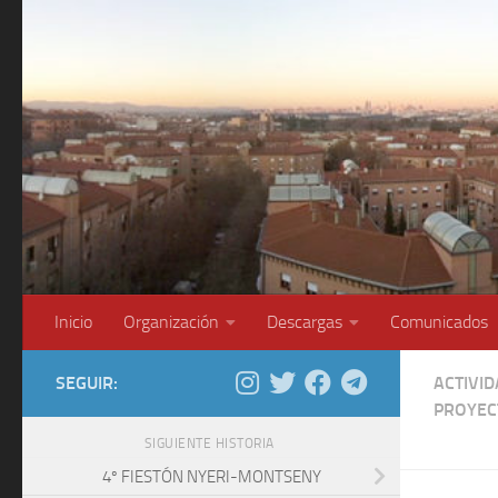
Saltar al contenido
Inicio
Organización
Descargas
Comunicados
SEGUIR:
ACTIVI
PROYEC
SIGUIENTE HISTORIA
4º FIESTÓN NYERI-MONTSENY