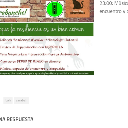
23:00: Músic
encuentro y 
:
bah
carabah
UNA RESPUESTA