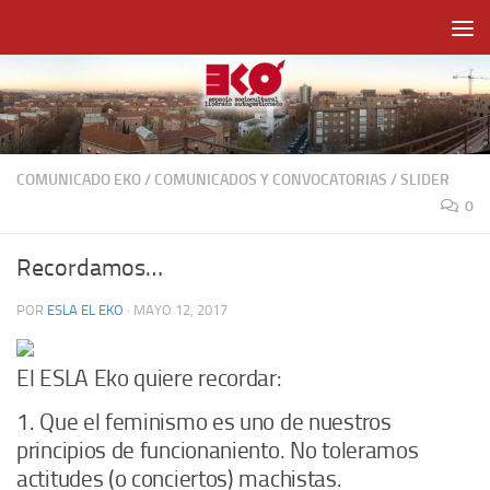
Saltar al contenido
COMUNICADO EKO
/
COMUNICADOS Y CONVOCATORIAS
/
SLIDER
0
Recordamos…
POR
ESLA EL EKO
·
MAYO 12, 2017
El ESLA Eko quiere recordar:
1. Que el feminismo es uno de nuestros
principios de funcionaniento. No toleramos
actitudes (o conciertos) machistas.