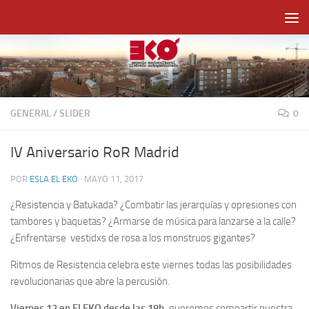
Saltar al contenido
GENERAL
/
SLIDER
0
IV Aniversario RoR Madrid
POR
ESLA EL EKO
·
MAYO 11, 2017
¿Resistencia y Batukada? ¿Combatir las jerarquías y opresiones con
tambores y baquetas? ¿Armarse de música para lanzarse a la calle?
¿Enfrentarse vestidxs de rosa a los monstruos gigantes?
Ritmos de Resistencia celebra este viernes todas las posibilidades
revolucionarias que abre la percusión.
Viernes 12 en El EKO desde las 18h,
queremos compartir nuestra