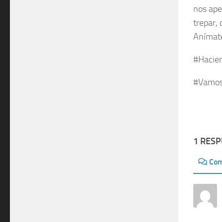
nos ape
trepar,
Anímate
#Hacie
#Vamos
1 RES
Com