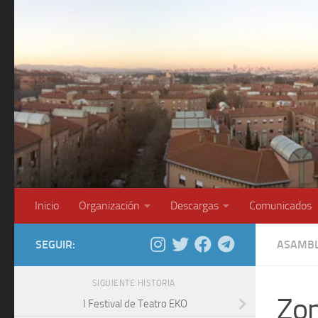
Saltar al contenido
Inicio
Organización
Descargas
Comunicados
SEGUIR:
ASAMBL
SIGUIENTE HISTORIA
Zon
I Festival de Teatro EKO