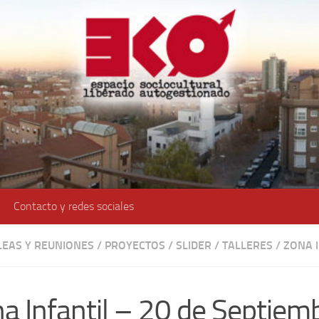
Contacto y redes sociales
EAS Y REUNIONES
/
PROYECTOS
/
SLIDER
/
TALLERES
/
ZONA 
a Infantil – 20 de Septiem