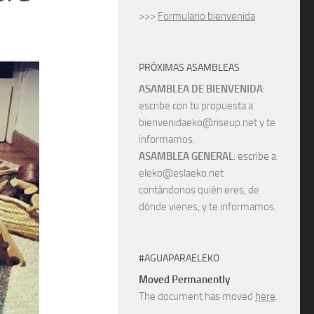
>>>
Formulario bienvenida
PRÓXIMAS ASAMBLEAS
ASAMBLEA DE BIENVENIDA
:
escribe con tu propuesta a
bienvenidaeko@riseup.net y te
informamos.
ASAMBLEA GENERAL
: escribe a
eleko@eslaeko.net
contándonos quién eres, de
dónde vienes, y te informamos.
#AGUAPARAELEKO
Moved Permanently
The document has moved
here
.