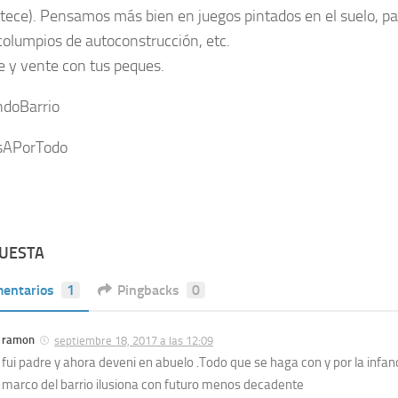
tece). Pensamos más bien en juegos pintados en el suelo, pa
 columpios de autoconstrucción, etc.
 y vente con tus peques.
ndoBarrio
APorTodo
PUESTA
entarios
1
Pingbacks
0
ramon
septiembre 18, 2017 a las 12:09
fui padre y ahora deveni en abuelo .Todo que se haga con y por la infa
marco del barrio ilusiona con futuro menos decadente