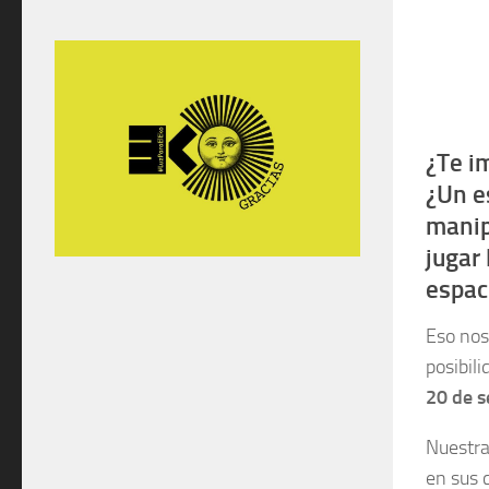
¿Te im
¿Un e
manip
jugar 
espac
Eso nos
posibil
20 de s
Nuestra
en sus 