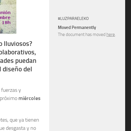
#LUZPARAELEKO
Moved Permanently
The document has moved
here
.
o lluviosos?
olaborativos,
edades puedan
l diseño del
 fuerzas y
 próximo
miércoles
etes, que ya tienen
ue desgasta y no