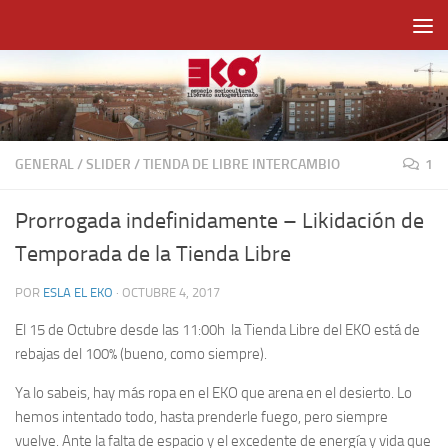
Saltar al contenido
GENERAL
/
SLIDER
/
TIENDA DE LIBRE INTERCAMBIO
1
Prorrogada indefinidamente – Likidación de
Temporada de la Tienda Libre
POR
ESLA EL EKO
·
OCTUBRE 4, 2017
El 15 de Octubre desde las 11:00h la Tienda Libre del EKO está de
rebajas del 100% (bueno, como siempre).
Ya lo sabeis, hay más ropa en el EKO que arena en el desierto. Lo
hemos intentado todo, hasta prenderle fuego, pero siempre
vuelve. Ante la falta de espacio y el excedente de energía y vida que