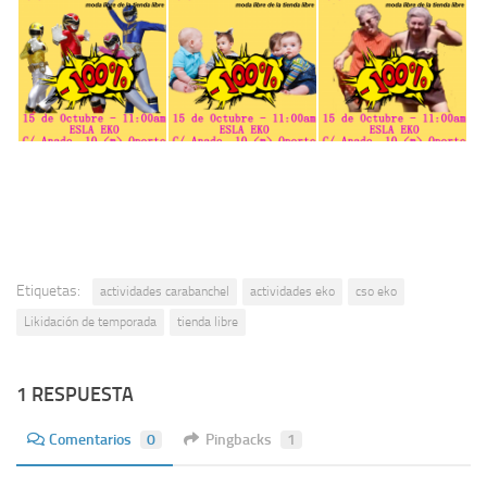
Etiquetas:
actividades carabanchel
actividades eko
cso eko
Likidación de temporada
tienda libre
1 RESPUESTA
Comentarios
0
Pingbacks
1