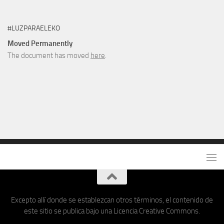
#LUZPARAELEKO
Moved Permanently
The document has moved
here
.
Excepto allí donde se establezcan otros términos, el contenido de
este sitio se publica bajo una Licencia Creative Commons.