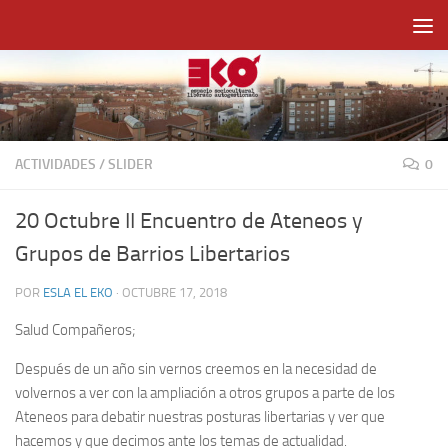
Saltar al contenido
ACTIVIDADES
/
SLIDER
0
20 Octubre II Encuentro de Ateneos y
Grupos de Barrios Libertarios
POR
ESLA EL EKO
·
OCTUBRE 17, 2018
Salud Compañeros;
Después de un año sin vernos creemos en la necesidad de
volvernos a ver con la ampliación a otros grupos a parte de los
Ateneos para debatir nuestras posturas libertarias y ver que
hacemos y que decimos ante los temas de actualidad.