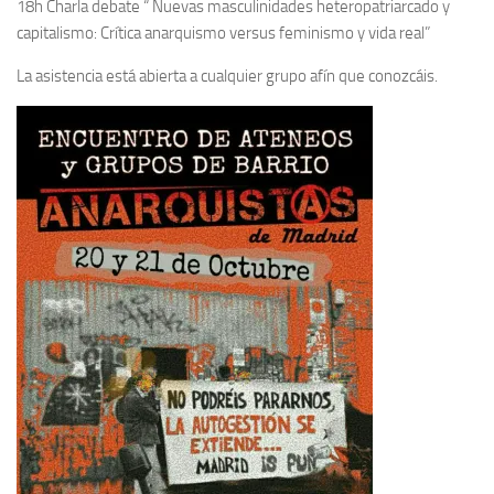
18h Charla debate “ Nuevas masculinidades heteropatriarcado y
capitalismo: Crítica anarquismo versus feminismo y vida real”
La asistencia está abierta a cualquier grupo afín que conozcáis.