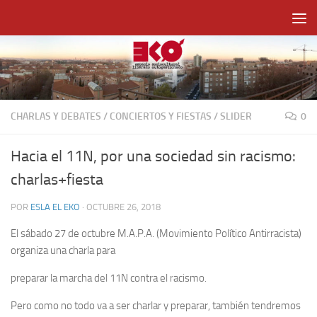
Saltar al contenido
CHARLAS Y DEBATES
/
CONCIERTOS Y FIESTAS
/
SLIDER
0
Hacia el 11N, por una sociedad sin racismo:
charlas+fiesta
POR
ESLA EL EKO
·
OCTUBRE 26, 2018
El sábado 27 de octubre M.A.P.A. (Movimiento Político Antirracista)
organiza una charla para
preparar la marcha del 11N contra el racismo.
Pero como no todo va a ser charlar y preparar, también tendremos