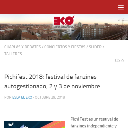
Saltar al contenido
CHARLAS Y DEBATES
/
CONCIERTOS Y FIESTAS
/
SLIDER
/
TALLERES
0
Pichifest 2018: festival de fanzines
autogestionado, 2 y 3 de noviembre
POR
ESLA EL EKO
·
OCTUBRE 29, 2018
Pichi Fest es un
festival de
fanzines independiente y