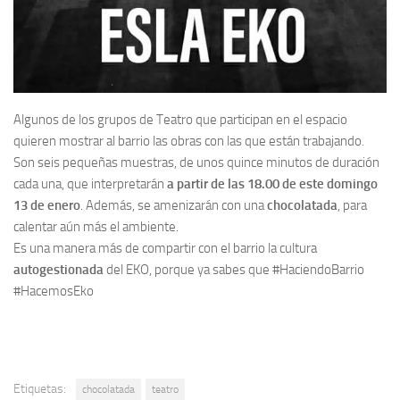
Algunos de los grupos de Teatro que participan en el espacio
quieren mostrar al barrio las obras con las que están trabajando.
Son seis pequeñas muestras, de unos quince minutos de duración
cada una, que interpretarán
a partir de las 18.00 de este domingo
13 de enero
. Además, se amenizarán con una
chocolatada
, para
calentar aún más el ambiente.
Es una manera más de compartir con el barrio la cultura
autogestionada
del EKO, porque ya sabes que #HaciendoBarrio
#HacemosEko
Etiquetas:
chocolatada
teatro