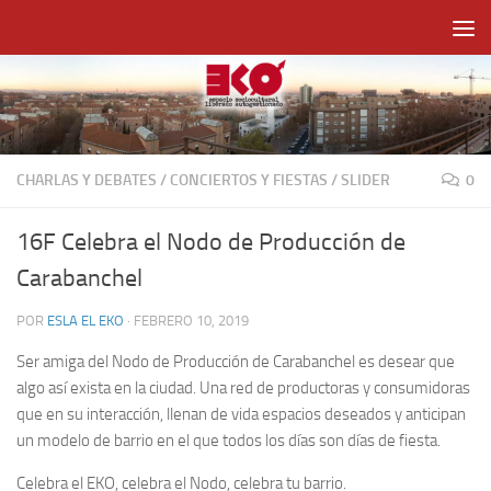
Saltar al contenido
CHARLAS Y DEBATES
/
CONCIERTOS Y FIESTAS
/
SLIDER
0
16F Celebra el Nodo de Producción de
Carabanchel
POR
ESLA EL EKO
·
FEBRERO 10, 2019
Ser amiga del Nodo de Producción de Carabanchel es desear que
algo así exista en la ciudad. Una red de productoras y consumidoras
que en su interacción, llenan de vida espacios deseados y anticipan
un modelo de barrio en el que todos los días son días de fiesta.
Celebra el EKO, celebra el Nodo, celebra tu barrio.