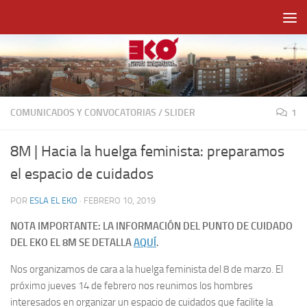
Saltar al contenido
COMUNICADOS Y CONVOCATORIAS
/
SLIDER
1
8M | Hacia la huelga feminista: preparamos
el espacio de cuidados
POR
ESLA EL EKO
·
FEBRERO 10, 2019
NOTA IMPORTANTE: LA INFORMACIÓN DEL PUNTO DE CUIDADO
DEL EKO EL 8M SE DETALLA
AQUÍ
.
Nos organizamos de cara a la huelga feminista del 8 de marzo. El
próximo jueves 14 de febrero nos reunimos los hombres
interesados en organizar un espacio de cuidados que facilite la