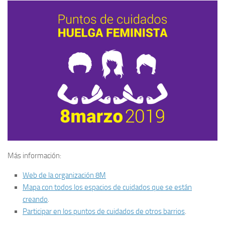
Más información:
Web de la organización 8M
Mapa con todos los espacios de cuidados que se están
creando
.
Participar en los puntos de cuidados de otros barrios
.