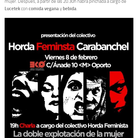
mujer. Después, a partir de las 20.30h habrá pinchada a cargo de
Lucetek
con
comida vegana
y
bebida
.