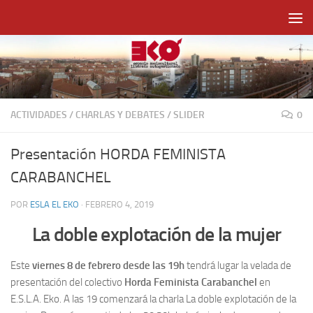
Saltar al contenido
ACTIVIDADES
/
CHARLAS Y DEBATES
/
SLIDER
0
Presentación HORDA FEMINISTA
CARABANCHEL
POR
ESLA EL EKO
·
FEBRERO 4, 2019
La doble explotación de la mujer
Este
viernes 8 de febrero desde las 19h
tendrá lugar la velada de
presentación del colectivo
Horda Feminista Carabanchel
en
E.S.L.A. Eko. A las 19 comenzará la charla La doble explotación de la