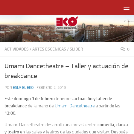
Saltar al contenido
ACTIVIDADES
/
ARTES ESCÉNICAS
/
SLIDER
0
Umami Dancetheatre – Taller y actuación de
breakdance
POR
ESLA EL EKO
·
FEBRERO 2, 2019
Este
domingo 3 de febrero
tenemos
actuación y taller de
breakdance
de la mano de
Umami Dancetheatre
a partir de las
12:00
.
Umami Dancetheatre desarrolla una mezcla entre
comedia, danza
y teatro
en las calles y teatros de las ciudades que visitan. Después