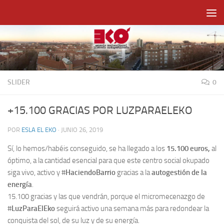
Saltar al contenido
SLIDER
0
+15.100 GRACIAS POR LUZPARAELEKO
POR
ESLA EL EKO
·
JUNIO 26, 2019
Sí, lo hemos/habéis conseguido, se ha llegado a los
15.100 euros,
al
óptimo, a la cantidad esencial para que este centro social okupado
siga vivo, activo y #
HaciendoBarrio
gracias a la
autogestión de la
energía
.
15.100 gracias y las que vendrán, porque el micromecenazgo de
#
LuzParaElEko
seguirá activo una semana más para redondear la
conquista del sol, de su luz y de su energía.