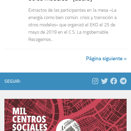
Extractos de las participantes en la mesa «La
energía como bien común: crisis y transición a
otros modelos» que organizó el EKO el 25 de
mayo de 2019 en el C.S. La Ingobernable.
Recogemos...
Página siguiente »
SEGUIR: