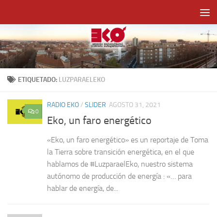
Saltar al contenido
ETIQUETADO:
LUZPARAELEKO
RADIO EKO
/
SLIDER
AGOSTO 31, 2021
0
Eko, un faro energético
«Eko, un faro energético» es un reportaje de Toma
la Tierra sobre transición energética, en el que
hablamos de #LuzparaelEko, nuestro sistema
autónomo de producción de energía : «… para
hablar de energía, de...