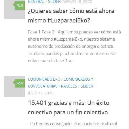
GENERAL
/
SLIDER
MARZO 16, 2020
0
¿Quieres saber cómo está ahora
mismo #LuzparaelEko?
Fase 1 Fase 2 Aquí arriba puedes ver cómo está
ahora mismo #LuzparaelEko, nuestro sistema
autónomo de producción de energía eléctrica.
También puedes pinchar directamente en este
enlace para la fase 1 y...
COMUNICADO EKO
/
COMUNICADOS Y
0
CONVOCATORIAS
/
PANELES
/
SLIDER
JULIO 17, 2019
15.401 gracias y más: Un éxito
colectivo para un fin colectivo
Lo hemos conseguido: el espacio sociocultural