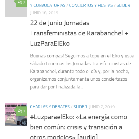
0
Y CONVOCATORIAS
/
CONCIERTOS Y FIESTAS
/
SLIDER
JUNIO 18, 2019
22 de Junio Jornadas
Transfeministas de Karabanchel +
LuzParaElEko
Buenas compas! Seguimos a tope en el Eko y este
sábado tenemos las Jornadas Transfeministas de
Karabanchel, durante todo el día y, por la noche,
organizamos conjuntamente unos conciertazos
para dar por finalizada la...
CHARLAS Y DEBATES
/
SLIDER
JUNIO 7, 2019
0
#LuzparaelEko: «La energía como
bien común: crisis y transición a
otros modelos» [audio]