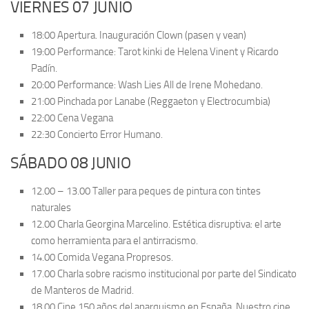
VIERNES 07 JUNIO
18:00 Apertura. Inauguración Clown (pasen y vean)
19:00 Performance: Tarot kinki de Helena Vinent y Ricardo
Padín.
20:00 Performance: Wash Lies All de Irene Mohedano.
21:00 Pinchada por Lanabe (Reggaeton y Electrocumbia)
22:00 Cena Vegana
22:30 Concierto Error Humano.
SÁBADO 08 JUNIO
12.00 – 13.00 Taller para peques de pintura con tintes
naturales
12.00 Charla Georgina Marcelino. Estética disruptiva: el arte
como herramienta para el antirracismo.
14.00 Comida Vegana Propresos.
17.00 Charla sobre racismo institucional por parte del Sindicato
de Manteros de Madrid.
18.00 Cine 150 años del anarquismo en España. Nuestro cine