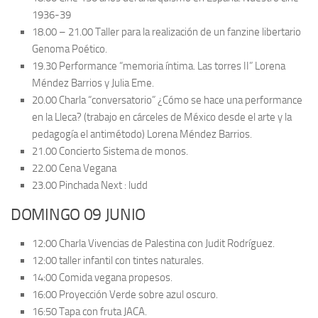
1936-39
18.00 – 21.00 Taller para la realización de un fanzine libertario
Genoma Poético.
19.30 Performance “memoria íntima. Las torres II” Lorena
Méndez Barrios y Julia Eme.
20.00 Charla “conversatorio” ¿Cómo se hace una performance
en la Lleca? (trabajo en cárceles de México desde el arte y la
pedagogía el antimétodo) Lorena Méndez Barrios.
21.00 Concierto Sistema de monos.
22.00 Cena Vegana
23.00 Pinchada Next : ludd
DOMINGO 09 JUNIO
12:00 Charla Vivencias de Palestina con Judit Rodríguez.
12:00 taller infantil con tintes naturales.
14:00 Comida vegana propesos.
16:00 Proyección Verde sobre azul oscuro.
16:50 Tapa con fruta JACA.