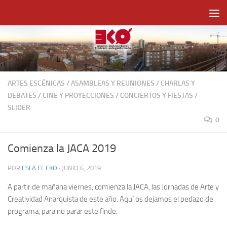
Saltar al contenido
ARTES ESCÉNICAS
/
ASAMBLEAS Y REUNIONES
/
CHARLAS Y
DEBATES
/
CINE Y PROYECCIONES
/
CONCIERTOS Y FIESTAS
/
SLIDER
0
Comienza la JACA 2019
POR
ESLA EL EKO
·
JUNIO 6, 2019
A partir de mañana viernes, comienza la JACA, las Jornadas de Arte y
Creatividad Anarquista de este año. Aquí os dejamos el pedazo de
programa, para no parar este finde.