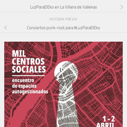
LuzParaElEko en La Villana de Vallekas
HISTORIA PREVIA
Conciertos punk-rock para #LuzParaElEko