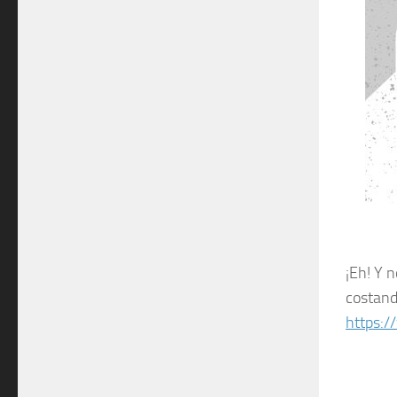
¡Eh! Y 
costand
https:/