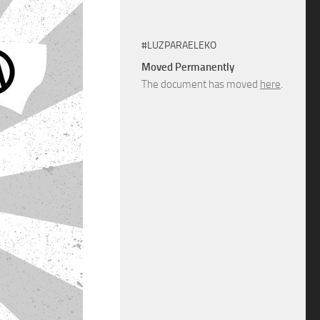
#LUZPARAELEKO
Moved Permanently
The document has moved
here
.