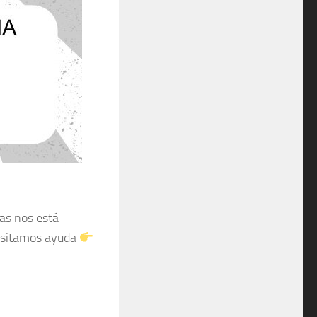
ras nos está
esitamos ayuda