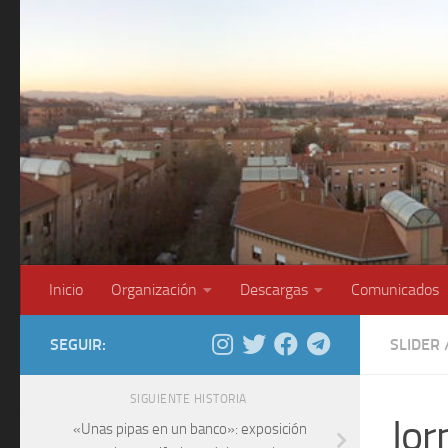
Saltar al contenido
Inicio
Organización
Descargas
Comunicados
SEGUIR:
SLIDER
SIGUIENTE HISTORIA
Jor
«Unas pipas en un banco»: exposición