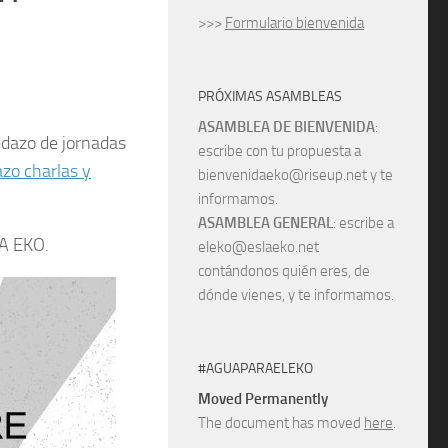
>>>
Formulario bienvenida
PRÓXIMAS ASAMBLEAS
ASAMBLEA DE BIENVENIDA
:
edazo de jornadas
escribe con tu propuesta a
azo charlas y
bienvenidaeko@riseup.net y te
informamos.
ASAMBLEA GENERAL
: escribe a
LA EKO.
eleko@eslaeko.net
contándonos quién eres, de
dónde vienes, y te informamos.
#AGUAPARAELEKO
Moved Permanently
The document has moved
here
.