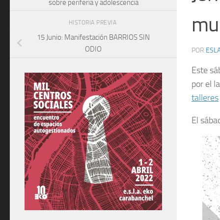
sobre periferia y adolescencia
mun
HISTORIA PREVIA
15 Junio: Manifestación BARRIOS SIN
ODIO
POR
ESLA
Este sá
por el l
talleres
El sába