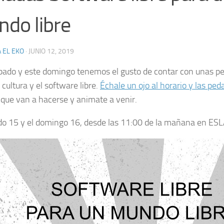
do libre
 EL EKO
·
JUNIO 12, 2019
bado y este domingo tenemos el gusto de contar con unas p
a cultura y el software libre.
Échale un ojo al horario y las ped
que van a hacerse y animate a venir.
do 15 y el domingo 16, desde las 11:00 de la mañana en ES