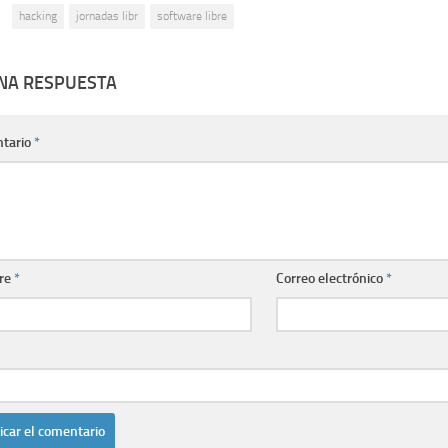
:
hacking
jornadas libr
software libre
UNA RESPUESTA
tario
*
re
*
Correo electrónico
*