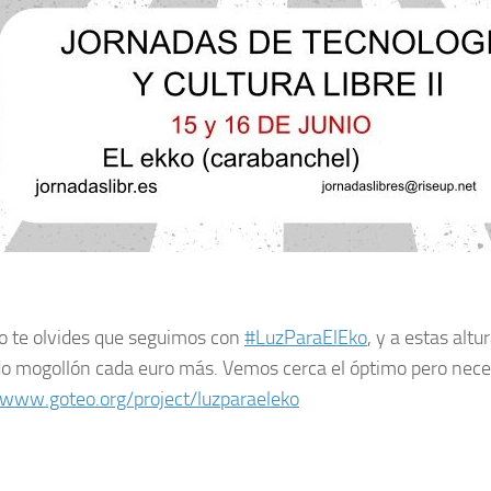
no te olvides que seguimos con
#
LuzParaElEko
, y a estas altu
o mogollón cada euro más. Vemos cerca el óptimo pero nec
/www.goteo.org/project/luzparaeleko