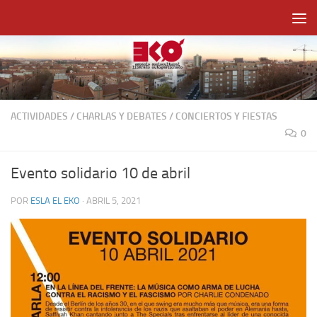
Saltar al contenido
ACTIVIDADES
/
CHARLAS Y DEBATES
/
CONCIERTOS Y FIESTAS
0
Evento solidario 10 de abril
POR
ESLA EL EKO
·
ABRIL 5, 2021