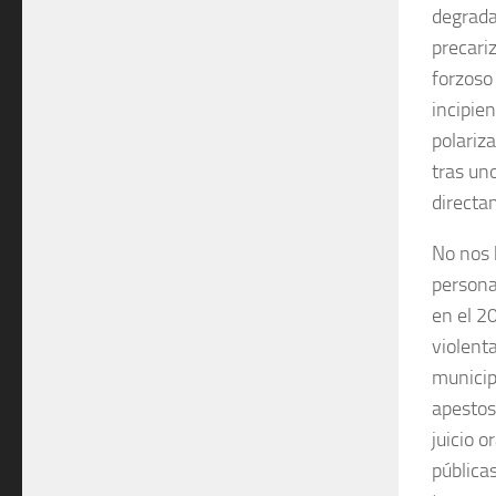
degrada
precari
forzoso
incipie
polariza
tras un
directa
No nos 
personas
en el 2
violent
municip
apestos
juicio o
pública