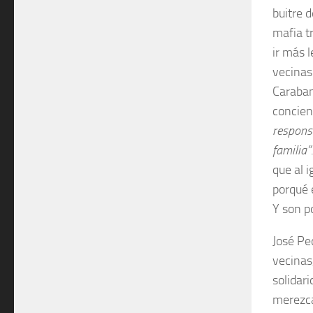
buitre 
mafia t
ir más 
vecinas
Caraban
concien
respons
familia
”
que al 
porqué 
Y son p
José Pe
vecinas
solidar
merezca 