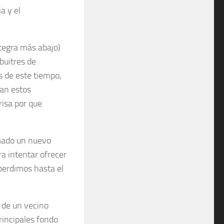
a y el
ntegra más abajo)
buitres de
 de este tiempo,
ran estos
isa por que
rmado un nuevo
ra intentar ofrecer
 perdimos hasta el
a de un vecino
principales fondo