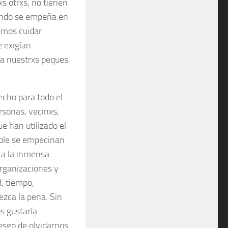
s otrxs, no tienen
mundo se empeña en
bemos cuidar
 exigían
 a nuestrxs peques.
echo para todo el
sonas, vecinxs,
e han utilizado el
tible se empecinan
o a la inmensa
rganizaciones y
d, tiempo,
ezca la pena. Sin
os gustaría
esgo de olvidarnos