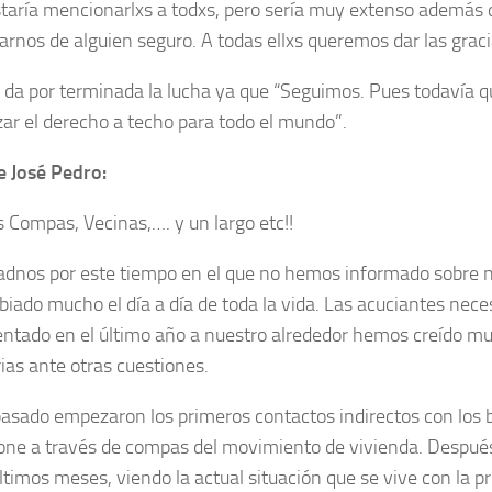
taría mencionarlxs a todxs, pero sería muy extenso además de
arnos de alguien seguro. A todas ellxs queremos dar las gracias
 da por terminada la lucha ya que “Seguimos. Pues todavía
zar el derecho a techo para todo el mundo”.
e José Pedro:
 Compas, Vecinas,…. y un largo etc!!
adnos por este tiempo en el que no hemos informado sobre n
iado mucho el día a día de toda la vida. Las acuciantes nec
ntado en el último año a nuestro alrededor hemos creído 
rias ante otras cuestiones.
pasado empezaron los primeros contactos indirectos con los b
one a través de compas del movimiento de vivienda. Después
últimos meses, viendo la actual situación que se vive con la p