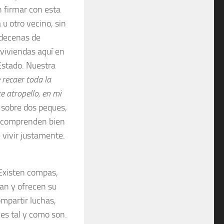
n firmar con esta
u otro vecino, sin
s decenas de
viviendas aquí en
Estado. Nuestra
 recaer toda la
e atropello, en
mi
 sobre dos peques,
ra comprenden bien
 vivir justamente.
“Existen compas,
pan y ofrecen su
ompartir luchas,
les tal y como son.