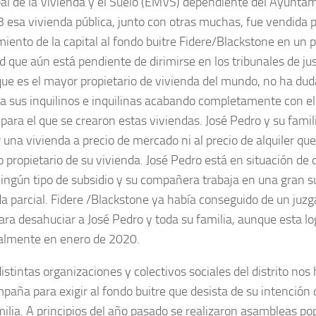
al de la Vivienda y el Suelo (EMVS) dependiente del Ayunta
 esa vivienda pública, junto con otras muchas, fue vendida p
iento de la capital al fondo buitre Fidere/Blackstone en un 
d que aún está pendiente de dirimirse en los tribunales de jus
 que es el mayor propietario de vivienda del mundo, no ha dud
r a sus inquilinos e inquilinas acabando completamente con el 
l para el que se crearon estas viviendas. José Pedro y su fami
 una vivienda a precio de mercado ni al precio de alquiler que 
o propietario de su vivienda. José Pedro está en situación de
ningún tipo de subsidio y su compañera trabaja en una gran s
da parcial. Fidere /Blackstone ya había conseguido de un juz
ara desahuciar a José Pedro y toda su familia, aunque esta lo
lmente en enero de 2020.
istintas organizaciones y colectivos sociales del distrito no
paña para exigir al fondo buitre que desista de su intención
milia. A principios del año pasado se realizaron asambleas po