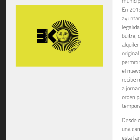
municip
En 2013
ayuntam
legalida
buitre,
alquile
origina
permitir
el nuev
recibe 
a jorna
orden p
tempora
Desde d
una cam
esta fa