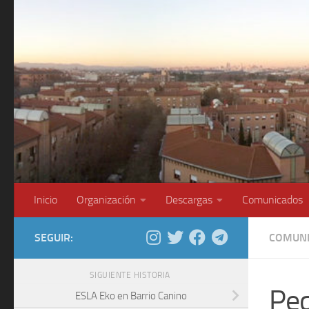
Saltar al contenido
Inicio
Organización
Descargas
Comunicados
SEGUIR:
COMUNI
SIGUIENTE HISTORIA
Peq
ESLA Eko en Barrio Canino