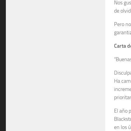
Nos gus
de olvid
Pero no
garanti
Carta d
“Buenas
Disculp
Ha camb
increme
priorita
El año 
Blackst
en los 