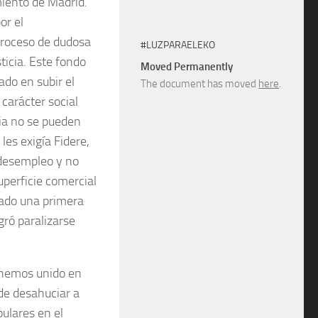
miento de Madrid.
or el
proceso de dudosa
#LUZPARAELEKO
ticia. Este fondo
Moved Permanently
ado en subir el
The document has moved
here
.
carácter social
lia no se pueden
les exigía Fidere,
 desempleo y no
uperficie comercial
gado una primera
gró paralizarse
s hemos unido en
 de desahuciar a
pulares en el