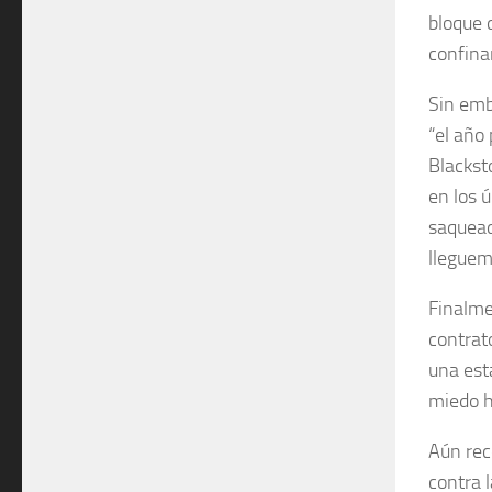
bloque 
confina
Sin emb
“el año
Blackst
en los 
saquead
lleguem
Finalme
contrat
una est
miedo h
Aún rec
contra l