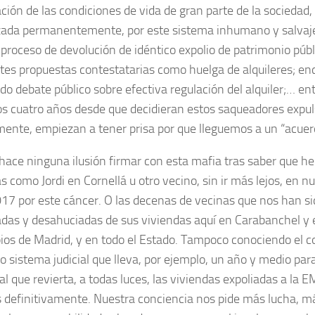
ción de las condiciones de vida de gran parte de la sociedad, 
zada permanentemente, por este sistema inhumano y salvaje
 proceso de devolución de idéntico expolio de patrimonio públ
ntes propuestas contestatarias como huelga de alquileres; en
do debate público sobre efectiva regulación del alquiler;… ent
os cuatro años desde que decidieran estos saqueadores expu
mente, empiezan a tener prisa por que lleguemos a un “acuer
hace ninguna ilusión firmar con esta mafia tras saber que h
 como Jordi en Cornellá u otro vecino, sin ir más lejos, en nu
017 por este cáncer. O las decenas de vecinas que nos han s
adas y desahuciadas de sus viviendas aquí en Carabanchel y e
ios de Madrid, y en todo el Estado. Tampoco conociendo el c
o sistema judicial que lleva, por ejemplo, un año y medio pa
ral que revierta, a todas luces, las viviendas expoliadas a l
s definitivamente. Nuestra conciencia nos pide más lucha, m