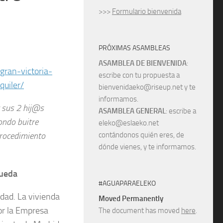
>>>
Formulario bienvenida
PRÓXIMAS ASAMBLEAS
ASAMBLEA DE BIENVENIDA
:
ran-victoria-
escribe con tu propuesta a
quiler/
bienvenidaeko@riseup.net y te
informamos.
y sus 2 hij@s
ASAMBLEA GENERAL
: escribe a
ondo buitre
eleko@eslaeko.net
procedimiento
contándonos quién eres, de
dónde vienes, y te informamos.
Queda
#AGUAPARAELEKO
dad. La vivienda
Moved Permanently
or la Empresa
The document has moved
here
.