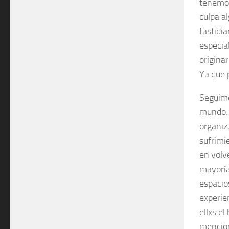
tenemos
culpa a
fastidi
especia
origina
Ya que 
Seguimo
mundo. 
organiz
sufrimi
en volv
mayoría
espacio
experie
ellxs el
mencion