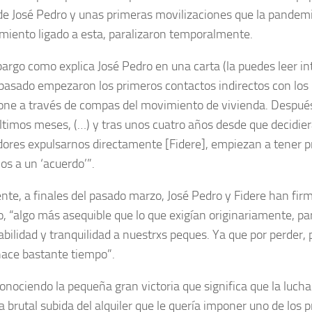
de José Pedro y unas primeras movilizaciones que la pandemi
miento ligado a esta, paralizaron temporalmente.
argo como explica José Pedro en una carta (la puedes leer i
 pasado empezaron los primeros contactos indirectos con los 
one a través de compas del movimiento de vivienda. Después
últimos meses, (…) y tras unos cuatro años desde que decidie
ores expulsarnos directamente [Fidere], empiezan a tener pr
os a un ‘acuerdo’”.
nte, a finales del pasado marzo, José Pedro y Fidere han fi
o, “algo más asequible que lo que exigían originariamente, pa
abilidad y tranquilidad a nuestrxs peques. Ya que por perder,
ace bastante tiempo”.
onociendo la pequeña gran victoria que significa que la luch
a brutal subida del alquiler que le quería imponer uno de los 