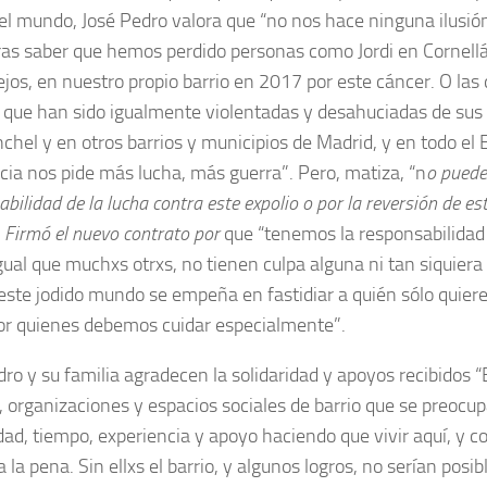
del mundo, José Pedro valora que “no nos hace ninguna ilusió
ras saber que hemos perdido personas como Jordi en Cornellá 
lejos, en nuestro propio barrio en 2017 por este cáncer. O la
 que han sido igualmente violentadas y desahuciadas de sus 
chel y en otros barrios y municipios de Madrid, y en todo el 
cia nos pide más lucha, más guerra”. Pero, matiza, “n
o
puede
abilidad
de la
lucha
contra
este expolio o
por
la reversión de est
.
Firmó el nuevo contrato
por
que “tenemos la responsabilidad
igual que muchxs otrxs, no tienen culpa alguna ni tan siquie
este jodido mundo se empeña en fastidiar a quién sólo quiere
or quienes debemos cuidar especialmente”.
dro y su familia agradecen la solidaridad y apoyos recibidos 
, organizaciones y espacios sociales de barrio que se preocu
idad, tiempo, experiencia y apoyo haciendo que vivir aquí, y c
la pena. Sin ellxs el barrio, y algunos logros, no serían posib