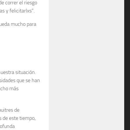
 correr el riesgo
 y felicitarlxs”.
 queda mucho para
uestra situación.
esidades que se han
mucho más
uitres de
 de este tiempo,
rofunda