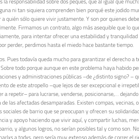
 la responsabilidad sobre dos peques, que al igual que muchx
lguna ni tan siquiera comprenden bien porqué este jodido 
ar a quién sólo quiere vivir justamente. Y son por quienes de
lmente. Firmamos un contrato, algo más asequible que lo que
riamente, para intentar ofrecer una estabilidad y tranquilidad
por perder, perdimos hasta el miedo hace bastante tiempo.
s. Pues todavía queda mucho para garantizar el derecho a t
Sobre todo porque aunque en este problema haya habido per
aciones y administraciones públicas –de ¿distinto signo? – qu
ento de este atropello –que lejos de ser excepcional e irrepe
er a repetir– para lucrarse, venderse, posicionarse,… dejand
 de las afectadas desamparadas. Existen compas, vecinas, o
s sociales de barrio que se preocupan y ofrecen su solidarida
ncia y apoyo haciendo que vivir aquí, y compartir luchas, mer
 barrio, y algunos logros, no serían posibles tal y como son. N
arlxs a todxs, pero sería muy extenso además de correr el ri