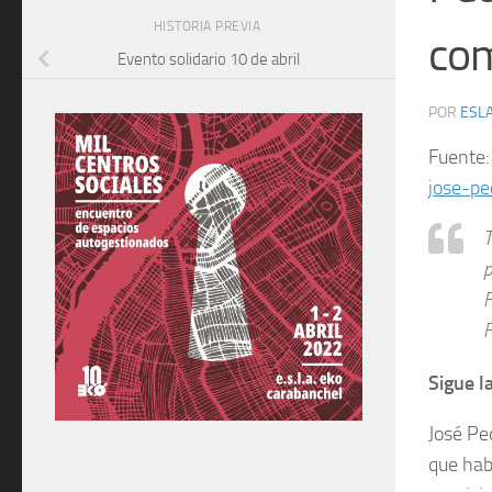
HISTORIA PREVIA
com
Evento solidario 10 de abril
POR
ESLA
Fuente
jose-pe
T
p
F
F
Sigue 
José Pe
que hab