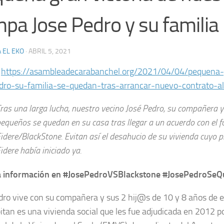
pa Jose Pedro y su familia
 EL EKO
·
ABRIL 5, 2021
:
https://asambleadecarabanchel.org/2021/04/04/pequena-g
dro-su-familia-se-quedan-tras-arrancar-nuevo-contrato-al
ras una larga lucha, nuestro vecino José Pedro, su compañera 
equeños se quedan en su casa tras llegar a un acuerdo con el f
idere/BlackStone. Evitan así el desahucio de su vivienda cuyo 
idere había iniciado ya.
la información en #JosePedroVSBlackstone #JosePedroSe
dro vive con su compañera y sus 2 hij@s de 10 y 8 años de e
itan es una vivienda social que les fue adjudicada en 2012 p