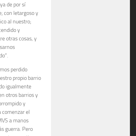
ya de por sí
; con letargoso y
ico al nuestro;
cendido y
re otras cosas, y
lsarnos
do”.
emos perdido
estro propio barrio
ido igualmente
n otros barrios y
orrompido y
ra comenzar el
a EMVS a manos
ás guerra. Pero