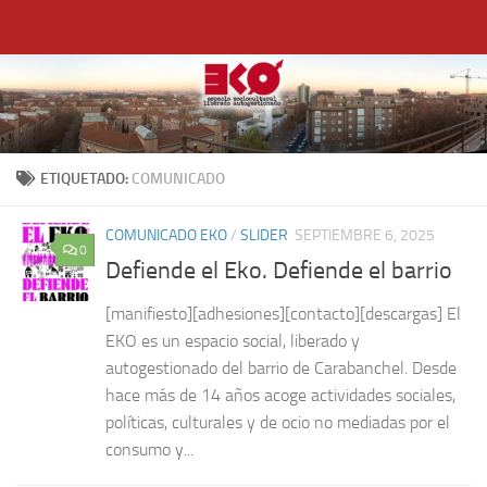
Saltar al contenido
ETIQUETADO:
COMUNICADO
COMUNICADO EKO
/
SLIDER
SEPTIEMBRE 6, 2025
0
Defiende el Eko. Defiende el barrio
[manifiesto][adhesiones][contacto][descargas] El
EKO es un espacio social, liberado y
autogestionado del barrio de Carabanchel. Desde
hace más de 14 años acoge actividades sociales,
políticas, culturales y de ocio no mediadas por el
consumo y...