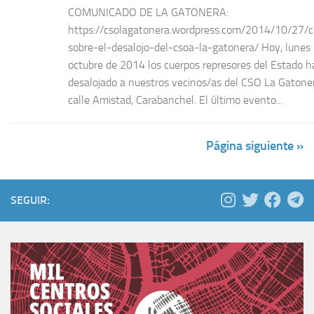
COMUNICADO DE LA GATONERA:
https://csolagatonera.wordpress.com/2014/10/27/
sobre-el-desalojo-del-csoa-la-gatonera/ Hoy, lunes
octubre de 2014 los cuerpos represores del Estado 
desalojado a nuestros vecinos/as del CSO La Gatoner
calle Amistad, Carabanchel. El último evento...
Página siguiente »
SEGUIR: