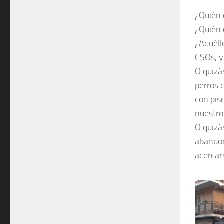
¿Quién 
¿Quién 
¿Aquéll
CSOs, y
O quizá
perros 
con pis
nuestro 
O quizá
abandon
acercar