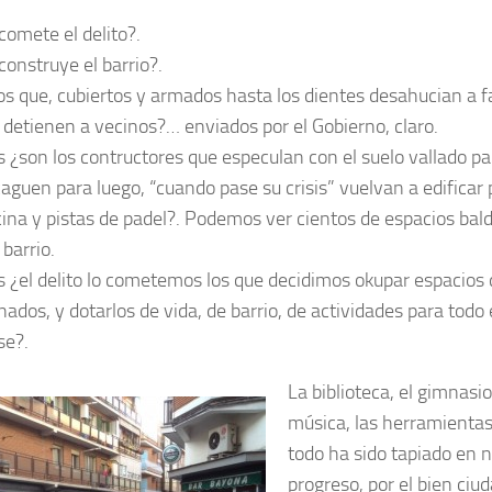
comete el delito?.
construye el barrio?.
os que, cubiertos y armados hasta los dientes desahucian a f
 detienen a vecinos?… enviados por el Gobierno, claro.
s ¿son los contructores que especulan con el suelo vallado par
caguen para luego, “cuando pase su crisis” vuelvan a edificar
cina y pistas de padel?. Podemos ver cientos de espacios bald
barrio.
s ¿el delito lo cometemos los que decidimos okupar espacios 
ados, y dotarlos de vida, de barrio, de actividades para todo 
se?.
La biblioteca, el gimnasio
música, las herramienta
todo ha sido tapiado en 
progreso, por el bien ci