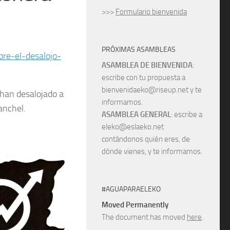
>>>
Formulario bienvenida
PRÓXIMAS ASAMBLEAS
re-el-desalojo-
ASAMBLEA DE BIENVENIDA
:
escribe con tu propuesta a
bienvenidaeko@riseup.net y te
 han desalojado a
informamos.
anchel.
ASAMBLEA GENERAL
: escribe a
eleko@eslaeko.net
contándonos quién eres, de
dónde vienes, y te informamos.
#AGUAPARAELEKO
Moved Permanently
The document has moved
here
.