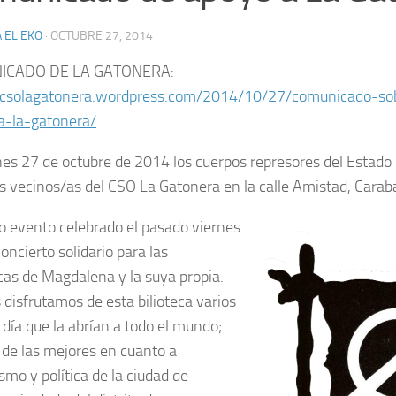
 EL EKO
·
OCTUBRE 27, 2014
ICADO DE LA GATONERA:
/csolagatonera.wordpress.com/2014/10/27/comunicado-sob
a-la-gatonera/
nes 27 de octubre de 2014 los cuerpos represores del Estado
s vecinos/as del CSO La Gatonera en la calle Amistad, Carab
mo evento celebrado el pasado viernes
oncierto solidario para las
ecas de Magdalena y la suya propia.
disfrutamos de esta bilioteca varios
 día que la abrían a todo el mundo;
 de las mejores en cuanto a
smo y política de la ciudad de