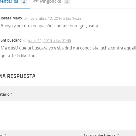
entarios
2
Pingbacks
0
Josefa Mayo
noviembre 10, 2014 a las 14:23
Apoyo y por otra ocupación, contar conmigo. Josefa
Snf buscand
junio 14, 2015 a las 01:55
Me dijistf que te buscara yo y sbs dnd me conociste lucha contra aquel
quitarte la libertad
UNA RESPUESTA
tario
*
re
*
Correo electrónico
*