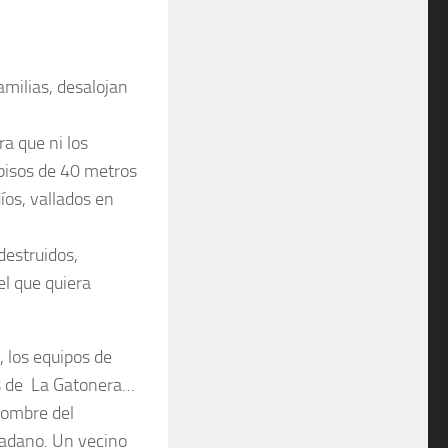
amilias, desalojan
a que ni los
 pisos de 40 metros
íos, vallados en
destruidos,
el que quiera
, los equipos de
s de La Gatonera…
nombre del
udadano. Un vecino