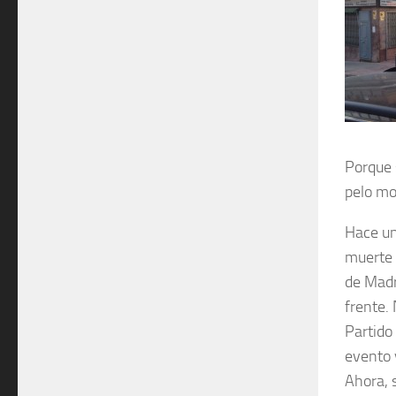
Porque 
pelo mo
Hace un
muerte 
de Madr
frente.
Partido
evento 
Ahora, s