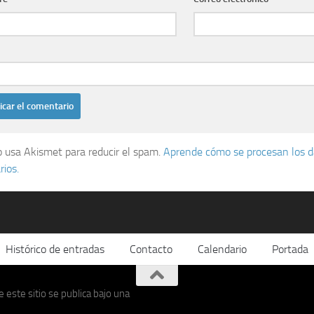
io usa Akismet para reducir el spam.
Aprende cómo se procesan los d
ios.
Histórico de entradas
Contacto
Calendario
Portada
 este sitio se publica bajo una