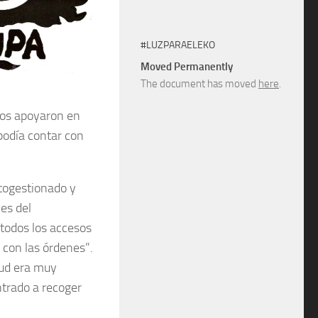
#LUZPARAELEKO
Moved Permanently
The document has moved
here
.
Nos apoyaron en
podía contar con
utogestionado y
es del
 todos los accesos
 con las órdenes”.
tud era muy
ntrado a recoger