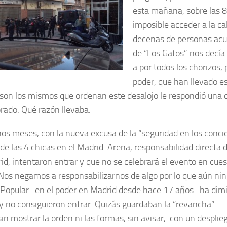
esta mañana, sobre las 
imposible acceder a la ca
decenas de personas ac
de “Los Gatos” nos decía
a por todos los chorizos, p
poder, que han llevado est
son los mismos que ordenan este desalojo le respondió una
rado. Qué razón llevaba.
os meses, con la nueva excusa de la “seguridad en los concier
de las 4 chicas en el Madrid-Arena, responsabilidad directa
id, intentaron entrar y que no se celebrará el evento en cuest
 Nos negamos a responsabilizarnos de algo por lo que aún n
 Popular -en el poder en Madrid desde hace 17 años- ha dimit
y no consiguieron entrar. Quizás guardaban la “revancha”.
in mostrar la orden ni las formas, sin avisar, con un desplie