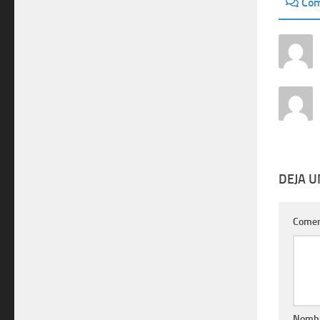
Com
DEJA 
Comen
Nomb