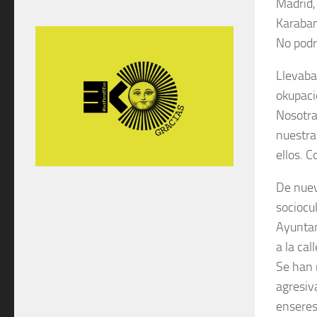
Madrid, 
Karaban
No podr
Llevaba
okupaci
Nosotra
nuestra
ellos. 
De nuev
sociocu
Ayuntam
a la ca
Se han 
agresiv
enseres