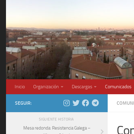
Saltar al contenido
Inicio
Organización
Descargas
Comunicados
SEGUIR:
COMUNI
SIGUIENTE HISTORIA
Com
Mesa redonda: Resistencia Galega –