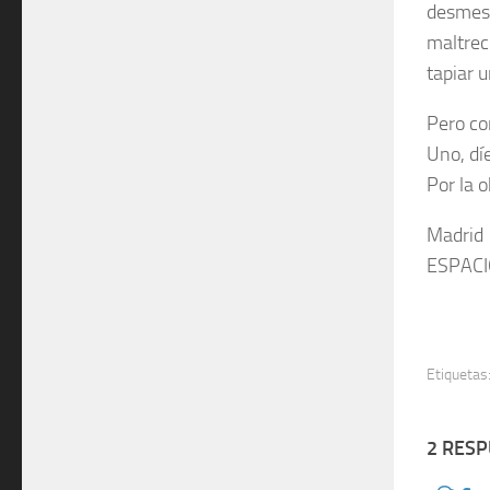
desmesu
maltrec
tapiar 
Pero co
Uno, díe
Por la o
Madrid 
ESPACI
Etiquetas
2 RES