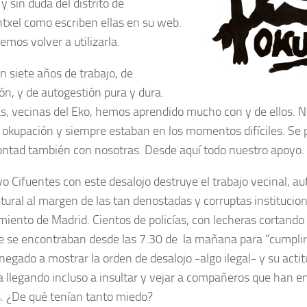
y sin duda del distrito de
txel como escriben ellas en su web.
emos volver a utilizarla.
n siete años de trabajo, de
ón, y de autogestión pura y dura.
s, vecinas del Eko, hemos aprendido mucho con y de ellos. 
 okupación y siempre estaban en los momentos difíciles. Se 
Contad también con nosotras. Desde aquí todo nuestro apoyo.
o Cifuentes con este desalojo destruye el trabajo vecinal, a
ltural al margen de las tan denostadas y corruptas institucion
iento de Madrid. Cientos de policías, con lecheras cortando
lle se encontraban desde las 7.30 de la mañana para “cumplir
negado a mostrar la orden de desalojo -algo ilegal- y su acti
a llegando incluso a insultar y vejar a compañeros que han e
. ¿De qué tenían tanto miedo?