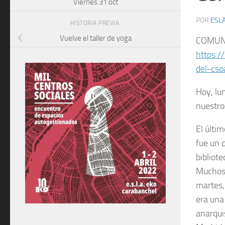
Viernes 31 oct
POR
ESLA
HISTORIA PREVIA
Vuelve el taller de yoga
COMUN
https:/
del-cso
Hoy, lu
nuestro
El últi
fue un c
bibliot
Muchos 
martes,
era una
anarqui