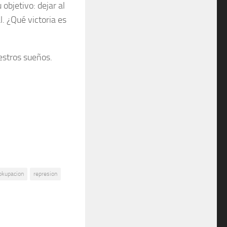
bjetivo: dejar al
. ¿Qué victoria es
estros sueños.
okupacion
represion