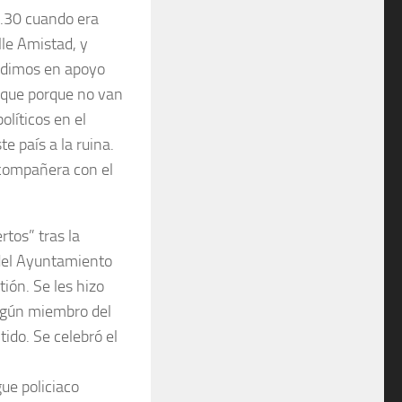
8.30 cuando era
lle Amistad, y
udimos en apoyo
 que porque no van
olíticos en el
e país a la ruina.
 compañera con el
tos” tras la
 del Ayuntamiento
ión. Se les hizo
ingún miembro del
ido. Se celebró el
gue policiaco