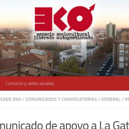
Contacto y redes sociales
CADO EKO
/
COMUNICADOS Y CONVOCATORIAS
/
GENERAL
/
P
unicado de apoyo a La Ga