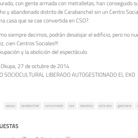
rado, con gente armada con metralletas, han conseguido su o
ho y abandonado distrito de Carabanchel sin un Centro Social
una casa que se cae convertida en CSO?.
mo siempre decimos, podrán desalojar el edificio, pero no nu
z, cien Centros Sociales!!!
kupación y la abolición del espectáculo.
Okupa, 27 de octubre de 2014
O SOCIOCULTURAL LIBERADO AUTOGESTIONADO EL EKO
:
apoyo
carabanchel
comunicado
cso
desalojo
esla eko
gatonera
PUESTAS