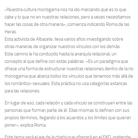
«Nuestra cultura monógama nos ha ido marcando qué es lo que
cabe y lo que no en nuestras relaciones, pero a veces necesitamos
hacer las cosas de otra manera», comienza indicando Roma de las
Heras.
Esta activista de Albacete, lleva varios años investigando sobre
otras maneras de organizar nuestros vínculos con los demás.
Este camino le ha conducido hasta la anarquía relacional, un
concepto al que define con estas palabras: «Es un paradigma que
ofrece una forma de estructurar nuestras relaciones dentro de la no
monogamia que abarca todos los vínculos que tenemos más allá de
los romántico-sexuales. Esta práctica no usa categorías estancas
para las relaciones.
En lugar de eso, cada relación y cada vínculo se co
nstruyen entre las
personas que forman parte de él. Ellas mismas lo definen con sus
propios términos, llegando a los acuerdos y los límites que quieran
poner», explica Roma.
Este tema será el eje de la charla que ofrecerá en el EKO, pretende