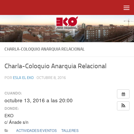
Saltar al contenido
CHARLA-COLOQUIO ANARQUIA RELACIONAL
Charla-Coloquio Anarquia Relacional
POR
ESLA EL EKO
·
OCTUBRE 8, 2016
CUANDO:
octubre 13, 2016 a las 20:00
DONDE:
EKO
c/ Ánade s/n
ACTIVIDADES/EVENTOS
TALLERES