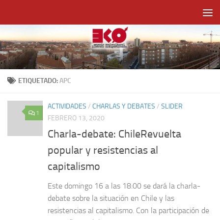
Saltar al contenido
ETIQUETADO:
APC
ACTIVIDADES
/
CHARLAS Y DEBATES
/
SLIDER
1
FEBRERO 13, 2020
Charla-debate: ChileRevuelta
popular y resistencias al
capitalismo
Este domingo 16 a las 18:00 se dará la charla-
debate sobre la situación en Chile y las
resistencias al capitalismo. Con la participación de