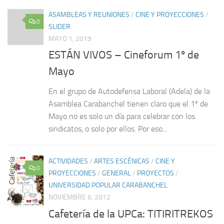
ASAMBLEAS Y REUNIONES
/
CINE Y PROYECCIONES
/
0
SLIDER
MAYO 1, 2019
ESTÁN VIVOS – Cineforum 1º de
Mayo
En el grupo de Autodefensa Laboral (Adela) de la
Asamblea Carabanchel tienen claro que el 1º de
Mayo no es solo un día para celebrar con los
sindicatos, o solo por ellos. Por eso...
ACTIVIDADES
/
ARTES ESCÉNICAS
/
CINE Y
0
PROYECCIONES
/
GENERAL
/
PROYECTOS
/
UNIVERSIDAD POPULAR CARABANCHEL
NOVIEMBRE 6, 2012
Cafetería de la UPCa: TITIRITREKOS