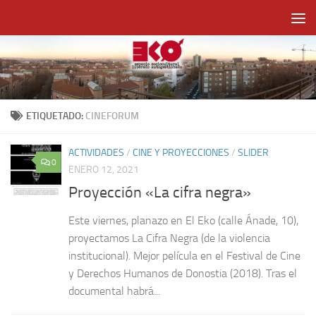
Saltar al contenido
ETIQUETADO:
CINEFORUM
ACTIVIDADES
/
CINE Y PROYECCIONES
/
SLIDER
0
ENERO 12, 2021
Proyección «La cifra negra»
Este viernes, planazo en El Eko (calle Ánade, 10),
proyectamos La Cifra Negra (de la violencia
institucional). Mejor película en el Festival de Cine
y Derechos Humanos de Donostia (2018). Tras el
documental habrá...