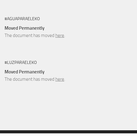
#AGUAPARAELEKO
Moved Permanently
The document has moved
here
.
#LUZPARAELEKO
Moved Permanently
The document has moved
here
.