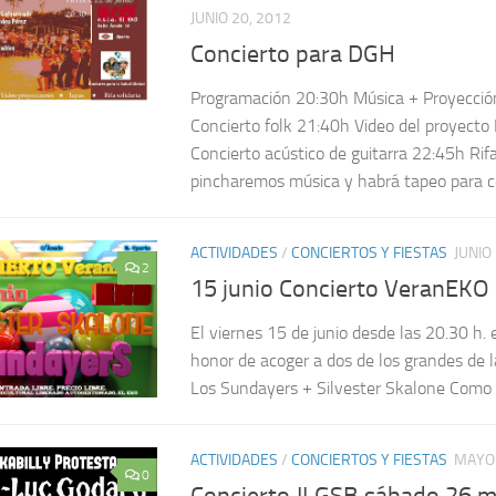
JUNIO 20, 2012
Concierto para DGH
Programación 20:30h Música + Proyección
Concierto folk 21:40h Video del proyect
Concierto acústico de guitarra 22:45h Rifa
pincharemos música y habrá tapeo para c
ACTIVIDADES
/
CONCIERTOS Y FIESTAS
JUNIO
2
15 junio Concierto VeranEKO
El viernes 15 de junio desde las 20.30 h.
honor de acoger a dos de los grandes de l
Los Sundayers + Silvester Skalone Como s
ACTIVIDADES
/
CONCIERTOS Y FIESTAS
MAYO 
0