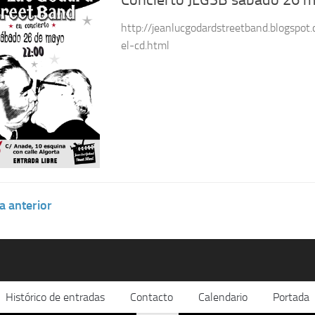
Concierto JLGSB sábado 26 
http://jeanlucgodardstreetband.blogspot
el-cd.html
a anterior
Histórico de entradas
Contacto
Calendario
Portada