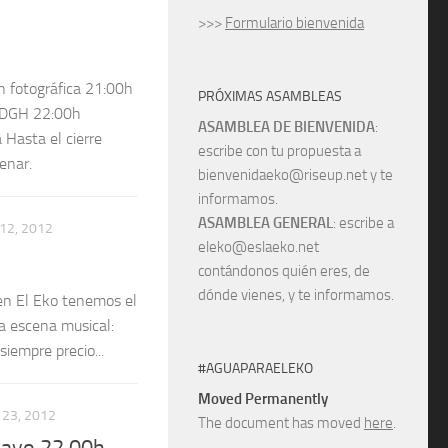
>>>
Formulario bienvenida
 fotográfica 21:00h
PRÓXIMAS ASAMBLEAS
o DGH 22:00h
ASAMBLEA DE BIENVENIDA
:
 Hasta el cierre
escribe con tu propuesta a
enar.
bienvenidaeko@riseup.net y te
informamos.
ASAMBLEA GENERAL
: escribe a
 12, 2012
eleko@eslaeko.net
contándonos quién eres, de
dónde vienes, y te informamos.
 en El Eko tenemos el
a escena musical:
iempre precio...
#AGUAPARAELEKO
Moved Permanently
23, 2012
The document has moved
here
.