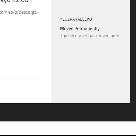
mayo 22.00h
.com.es/p/descarga-
#LUZPARAELEKO
Moved Permanently
The document has moved
here
.