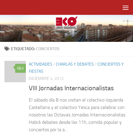
Saltar al contenido
ETIQUETADO:
CONCIERTOS
ACTIVIDADES
/
CHARLAS Y DEBATES
/
CONCIERTOS Y
0
FIESTAS
DICIEMBRE 4, 2012
VIII Jornadas Internacionalistas
El sábado día 8 nos visitan el colectivo Izquierda
Castellana y el colectivo Yesca para celebrar con
nosotros las Octavas Jornadas Internacionalistas.
Habrá debates desde las 11h, comida popular y
conciertos por la a...