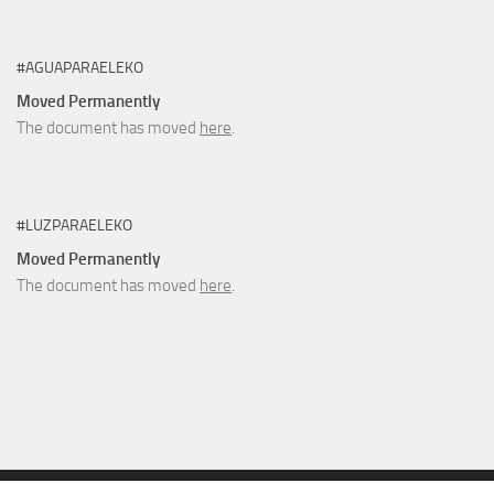
#AGUAPARAELEKO
Moved Permanently
The document has moved
here
.
#LUZPARAELEKO
Moved Permanently
The document has moved
here
.