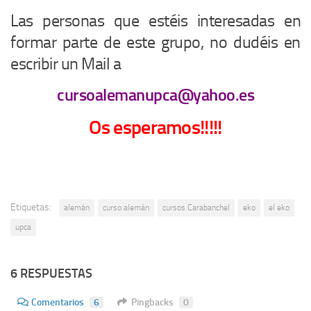
Las personas que estéis interesadas en
formar parte de este grupo, no dudéis en
escribir un Mail a
cursoalemanupca@yahoo.es
Os esperamos!!!!!
Etiquetas:
alemán
curso alemán
cursos Carabanchel
eko
el eko
upca
6 RESPUESTAS
Comentarios
6
Pingbacks
0