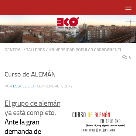
Saltar al contenido
GENERAL
/
TALLERES
/
UNIVERSIDAD POPULAR CARABANCHEL
6
Curso de ALEMÁN
POR
ESLA EL EKO
·
SEPTIEMBRE 7, 2012
El grupo de alemán
ya está completo
.
Ante la gran
demanda de