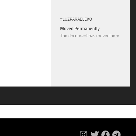
#LUZPARAELEKO
Moved Permanently
The document has moved
here
.