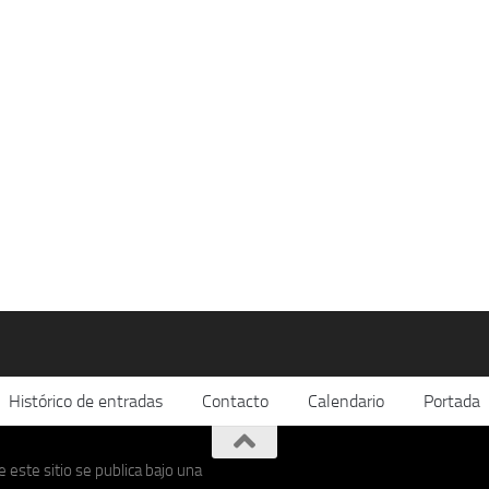
Histórico de entradas
Contacto
Calendario
Portada
 este sitio se publica bajo una