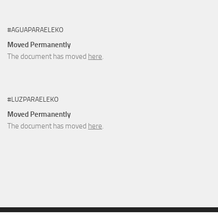
#AGUAPARAELEKO
Moved Permanently
The document has moved
here
.
#LUZPARAELEKO
Moved Permanently
The document has moved
here
.